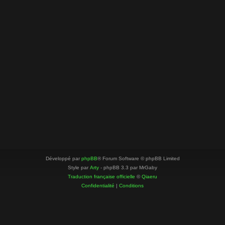
Développé par
phpBB
® Forum Software © phpBB Limited
Style par
Arty
- phpBB 3.3 par MrGaby
Traduction française officielle
©
Qiaeru
Confidentialité
|
Conditions