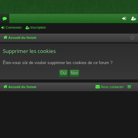
or
Connexion
Inscription
on
ns
u
ne
cri
Accueil du forum
m
xi
pti
Supprimer les cookies
s
on
on
Êtes-vous sûr de vouloir supprimer les cookies de ce forum ?
Accueil du forum
Nous contacter