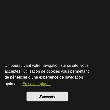
En poursuivant votre navigation sur ce site, vous
acceptez l’utilisation de cookies vous permettant
de bénéficier d’une expérience de navigation
Développé par
phpBB
® Forum Software © phpBB Limited
Style par
Arty
- phpBB 3.3 par MrGaby
optimale.
En savoir plus…
Traduction française officielle
©
Qiaeru
Confidentialité
|
Conditions
J’accepte