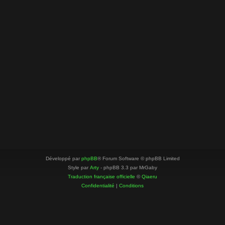
Développé par
phpBB
® Forum Software © phpBB Limited
Style par
Arty
- phpBB 3.3 par MrGaby
Traduction française officielle
©
Qiaeru
Confidentialité
|
Conditions