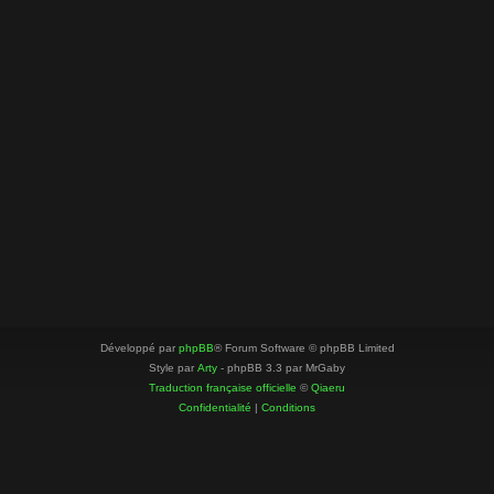
Développé par
phpBB
® Forum Software © phpBB Limited
Style par
Arty
- phpBB 3.3 par MrGaby
Traduction française officielle
©
Qiaeru
Confidentialité
|
Conditions