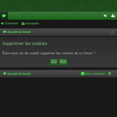
or
Connexion
Inscription
on
ns
u
ne
cri
Accueil du forum
m
xi
pti
Supprimer les cookies
s
on
on
Êtes-vous sûr de vouloir supprimer les cookies de ce forum ?
Accueil du forum
Nous contacter