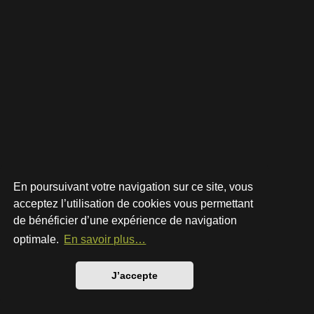
En poursuivant votre navigation sur ce site, vous
acceptez l’utilisation de cookies vous permettant
de bénéficier d’une expérience de navigation
Développé par
phpBB
® Forum Software © phpBB Limited
Style par
Arty
- phpBB 3.3 par MrGaby
optimale.
En savoir plus…
Traduction française officielle
©
Qiaeru
Confidentialité
|
Conditions
J’accepte