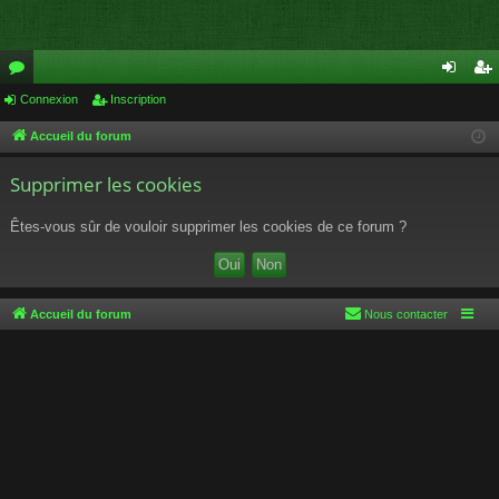
or
Connexion
Inscription
on
ns
u
ne
cri
Accueil du forum
m
xi
pti
Supprimer les cookies
s
on
on
Êtes-vous sûr de vouloir supprimer les cookies de ce forum ?
Accueil du forum
Nous contacter