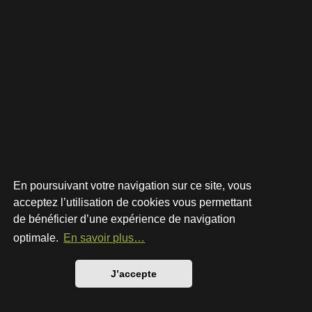
En poursuivant votre navigation sur ce site, vous
acceptez l’utilisation de cookies vous permettant
de bénéficier d’une expérience de navigation
Développé par
phpBB
® Forum Software © phpBB Limited
Style par
Arty
- phpBB 3.3 par MrGaby
optimale.
En savoir plus…
Traduction française officielle
©
Qiaeru
Confidentialité
|
Conditions
J’accepte