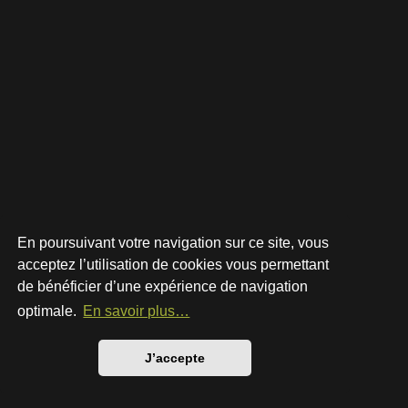
En poursuivant votre navigation sur ce site, vous
acceptez l’utilisation de cookies vous permettant
de bénéficier d’une expérience de navigation
Développé par
phpBB
® Forum Software © phpBB Limited
Style par
Arty
- phpBB 3.3 par MrGaby
optimale.
En savoir plus…
Traduction française officielle
©
Qiaeru
Confidentialité
|
Conditions
J’accepte