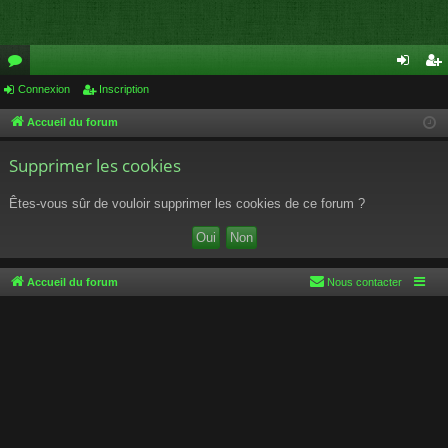
or
Connexion
Inscription
on
ns
u
ne
cri
Accueil du forum
m
xi
pti
Supprimer les cookies
s
on
on
Êtes-vous sûr de vouloir supprimer les cookies de ce forum ?
Accueil du forum
Nous contacter