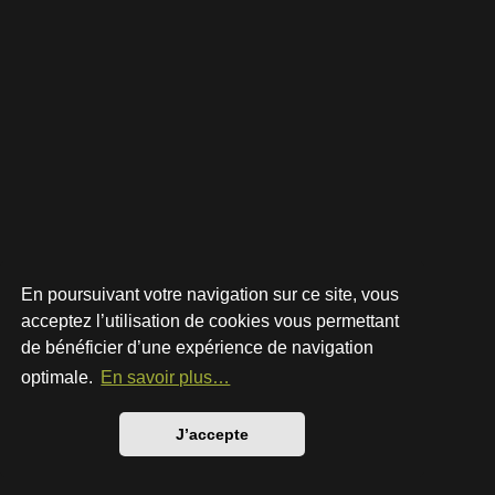
En poursuivant votre navigation sur ce site, vous
acceptez l’utilisation de cookies vous permettant
de bénéficier d’une expérience de navigation
Développé par
phpBB
® Forum Software © phpBB Limited
Style par
Arty
- phpBB 3.3 par MrGaby
optimale.
En savoir plus…
Traduction française officielle
©
Qiaeru
Confidentialité
|
Conditions
J’accepte