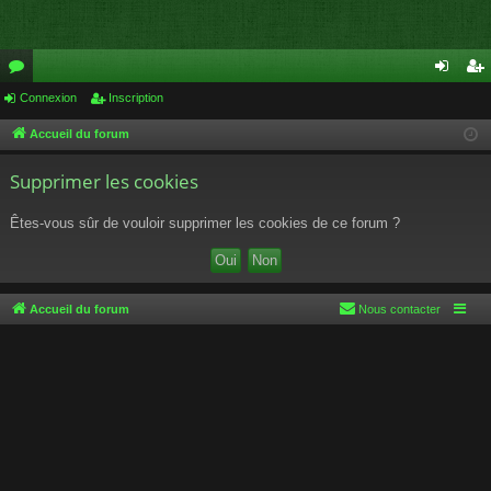
or
Connexion
Inscription
on
ns
u
ne
cri
Accueil du forum
m
xi
pti
Supprimer les cookies
s
on
on
Êtes-vous sûr de vouloir supprimer les cookies de ce forum ?
Accueil du forum
Nous contacter