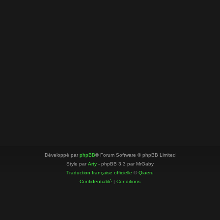
Développé par
phpBB
® Forum Software © phpBB Limited
Style par
Arty
- phpBB 3.3 par MrGaby
Traduction française officielle
©
Qiaeru
Confidentialité
|
Conditions