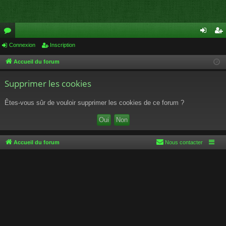
or
Connexion
Inscription
on
ns
u
ne
cri
Accueil du forum
m
xi
pti
Supprimer les cookies
s
on
on
Êtes-vous sûr de vouloir supprimer les cookies de ce forum ?
Accueil du forum
Nous contacter