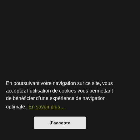
En poursuivant votre navigation sur ce site, vous
acceptez l’utilisation de cookies vous permettant
de bénéficier d’une expérience de navigation
Développé par
phpBB
® Forum Software © phpBB Limited
Style par
Arty
- phpBB 3.3 par MrGaby
optimale.
En savoir plus…
Traduction française officielle
©
Qiaeru
Confidentialité
|
Conditions
J’accepte