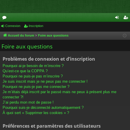
or
Connexion
Inscription
on
ns
u
ne
cri
Accueil du forum
Foire aux questions
m
xi
pti
Foire aux questions
s
on
on
Problèmes de connexion et d’inscription
Pourquoi ai-je besoin de m’inscrire ?
Qu’est-ce que la COPPA ?
Pourquoi ne puis-je pas m’inscrire ?
Je suis inscrit mais je ne peux pas me connecter !
Pourquoi ne puis-je pas me connecter ?
Je m’étais déjà inscrit par le passé mais ne peux à présent plus me
connecter ?!
J’ai perdu mon mot de passe !
Pourquoi suis-je déconnecté automatiquement ?
À quoi sert « Supprimer les cookies » ?
Préférences et paramètres des utilisateurs