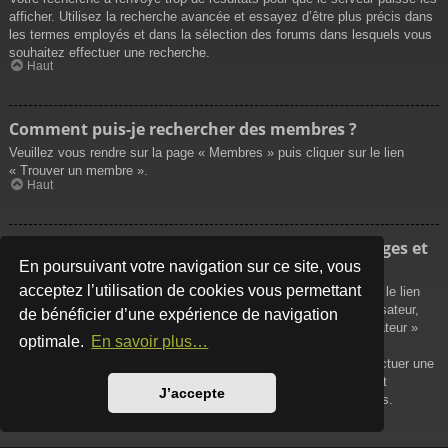
afficher. Utilisez la recherche avancée et essayez d’être plus précis dans
les termes employés et dans la sélection des forums dans lesquels vous
souhaitez effectuer une recherche.
Haut
Comment puis-je rechercher des membres ?
Veuillez vous rendre sur la page « Membres » puis cliquer sur le lien
« Trouver un membre ».
Haut
Comment puis-je retrouver mes propres messages et
sujets ?
En poursuivant votre navigation sur ce site, vous
acceptez l’utilisation de cookies vous permettant
Vos propres messages peuvent être affichés soit en cliquant sur le lien
« Afficher vos messages » dans le panneau de contrôle de l’utilisateur,
de bénéficier d’une expérience de navigation
soit en cliquant sur le lien « Rechercher les messages de l’utilisateur »
optimale.
En savoir plus…
sur la page de votre propre profil ou soit en cliquant sur le menu
« Raccourcis » situé sur la partie supérieure du forum. Pour effectuer une
recherche de vos propres sujets, utilisez la recherche avancée et
J’accepte
remplissez convenablement les options qui vous sont disponibles.
Haut