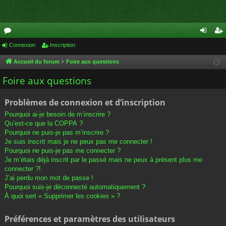
or
Connexion
Inscription
on
ns
u
ne
cri
Accueil du forum
Foire aux questions
m
xi
pti
Foire aux questions
s
on
on
Problèmes de connexion et d’inscription
Pourquoi ai-je besoin de m’inscrire ?
Qu’est-ce que la COPPA ?
Pourquoi ne puis-je pas m’inscrire ?
Je suis inscrit mais je ne peux pas me connecter !
Pourquoi ne puis-je pas me connecter ?
Je m’étais déjà inscrit par le passé mais ne peux à présent plus me
connecter ?!
J’ai perdu mon mot de passe !
Pourquoi suis-je déconnecté automatiquement ?
À quoi sert « Supprimer les cookies » ?
Préférences et paramètres des utilisateurs