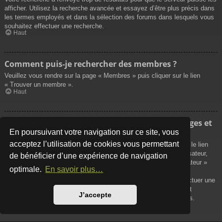
afficher. Utilisez la recherche avancée et essayez d’être plus précis dans
les termes employés et dans la sélection des forums dans lesquels vous
souhaitez effectuer une recherche.
Haut
Comment puis-je rechercher des membres ?
Veuillez vous rendre sur la page « Membres » puis cliquer sur le lien
« Trouver un membre ».
Haut
Comment puis-je retrouver mes propres messages et
sujets ?
En poursuivant votre navigation sur ce site, vous
acceptez l’utilisation de cookies vous permettant
Vos propres messages peuvent être affichés soit en cliquant sur le lien
« Afficher vos messages » dans le panneau de contrôle de l’utilisateur,
de bénéficier d’une expérience de navigation
soit en cliquant sur le lien « Rechercher les messages de l’utilisateur »
optimale.
En savoir plus…
sur la page de votre propre profil ou soit en cliquant sur le menu
« Raccourcis » situé sur la partie supérieure du forum. Pour effectuer une
recherche de vos propres sujets, utilisez la recherche avancée et
J’accepte
remplissez convenablement les options qui vous sont disponibles.
Haut