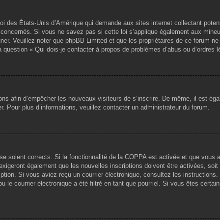
loi des États-Unis d’Amérique qui demande aux sites internet collectant pote
concernés. Si vous ne savez pas si cette loi s’applique également aux mineu
igner. Veuillez noter que phpBB Limited et que les propriétaires de ce forum 
la question « Qui dois-je contacter à propos de problèmes d’abus ou d’ordres l
tions afin d’empêcher les nouveaux visiteurs de s’inscrire. De même, il est ég
iser. Pour plus d’informations, veuillez contacter un administrateur du forum.
sse soient corrects. Si la fonctionnalité de la COPPA est activée et que vous 
exigeront également que les nouvelles inscriptions doivent être activées, soi
ription. Si vous aviez reçu un courrier électronique, consultez les instruction
le courrier électronique a été filtré en tant que pourriel. Si vous êtes certai