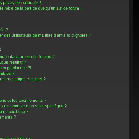
privés non sollicités !
désirable de la part de quelqu’un sur ce forum !
rés ?
 des utilisateurs de ma liste d’amis et d’ignorés ?
s
erche dans un ou des forums ?
cun résultat ?
e page blanche ?!
embres ?
res messages et sujets ?
avoris et les abonnements ?
 ou m’abonner à un sujet spécifique ?
um spécifique ?
nements ?
es sur ce forum ?