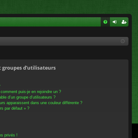
FA
on
ns
Q
ne
cri
xi
pti
on
on
t groupes d’utilisateurs
?
t comment puis-je en rejoindre un ?
le d’un groupe d’utilisateurs ?
eurs apparaissent dans une couleur différente ?
rs par défaut » ?
s privés !