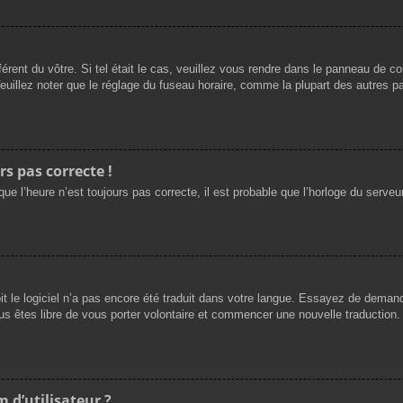
férent du vôtre. Si tel était le cas, veuillez vous rendre dans le panneau de cont
llez noter que le réglage du fuseau horaire, comme la plupart des autres para
rs pas correcte !
ue l’heure n’est toujours pas correcte, il est probable que l’horloge du serveur
oit le logiciel n’a pas encore été traduit dans votre langue. Essayez de demande
us êtes libre de vous porter volontaire et commencer une nouvelle traduction. 
 d’utilisateur ?