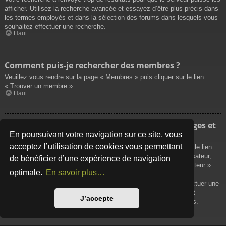
afficher. Utilisez la recherche avancée et essayez d’être plus précis dans
les termes employés et dans la sélection des forums dans lesquels vous
souhaitez effectuer une recherche.
Haut
Comment puis-je rechercher des membres ?
Veuillez vous rendre sur la page « Membres » puis cliquer sur le lien
« Trouver un membre ».
Haut
Comment puis-je retrouver mes propres messages et
sujets ?
En poursuivant votre navigation sur ce site, vous
acceptez l’utilisation de cookies vous permettant
Vos propres messages peuvent être affichés soit en cliquant sur le lien
« Afficher vos messages » dans le panneau de contrôle de l’utilisateur,
de bénéficier d’une expérience de navigation
soit en cliquant sur le lien « Rechercher les messages de l’utilisateur »
optimale.
En savoir plus…
sur la page de votre propre profil ou soit en cliquant sur le menu
« Raccourcis » situé sur la partie supérieure du forum. Pour effectuer une
recherche de vos propres sujets, utilisez la recherche avancée et
J’accepte
remplissez convenablement les options qui vous sont disponibles.
Haut