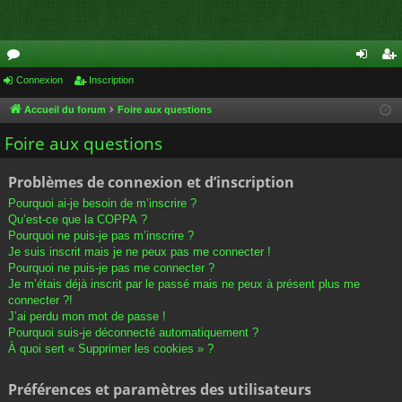
or
Connexion
Inscription
on
ns
u
ne
cri
Accueil du forum
Foire aux questions
m
xi
pti
Foire aux questions
s
on
on
Problèmes de connexion et d’inscription
Pourquoi ai-je besoin de m’inscrire ?
Qu’est-ce que la COPPA ?
Pourquoi ne puis-je pas m’inscrire ?
Je suis inscrit mais je ne peux pas me connecter !
Pourquoi ne puis-je pas me connecter ?
Je m’étais déjà inscrit par le passé mais ne peux à présent plus me
connecter ?!
J’ai perdu mon mot de passe !
Pourquoi suis-je déconnecté automatiquement ?
À quoi sert « Supprimer les cookies » ?
Préférences et paramètres des utilisateurs