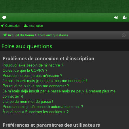
or
Connexion
Inscription
on
ns
u
ne
cri
Accueil du forum
Foire aux questions
m
xi
pti
Foire aux questions
s
on
on
Problèmes de connexion et d’inscription
Pourquoi ai-je besoin de m’inscrire ?
Qu’est-ce que la COPPA ?
Pourquoi ne puis-je pas m’inscrire ?
Je suis inscrit mais je ne peux pas me connecter !
Pourquoi ne puis-je pas me connecter ?
Je m’étais déjà inscrit par le passé mais ne peux à présent plus me
connecter ?!
J’ai perdu mon mot de passe !
Pourquoi suis-je déconnecté automatiquement ?
À quoi sert « Supprimer les cookies » ?
Préférences et paramètres des utilisateurs