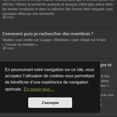
afficher. Utilisez la recherche avancée et essayez d’être plus précis dans
les termes employés et dans la sélection des forums dans lesquels vous
souhaitez effectuer une recherche.
Haut
Comment puis-je rechercher des membres ?
Veuillez vous rendre sur la page « Membres » puis cliquer sur le lien
« Trouver un membre ».
Haut
Comment puis-je retrouver mes propres messages et
sujets ?
En poursuivant votre navigation sur ce site, vous
acceptez l’utilisation de cookies vous permettant
Vos propres messages peuvent être affichés soit en cliquant sur le lien
« Afficher vos messages » dans le panneau de contrôle de l’utilisateur,
de bénéficier d’une expérience de navigation
soit en cliquant sur le lien « Rechercher les messages de l’utilisateur »
optimale.
En savoir plus…
sur la page de votre propre profil ou soit en cliquant sur le menu
« Raccourcis » situé sur la partie supérieure du forum. Pour effectuer une
recherche de vos propres sujets, utilisez la recherche avancée et
J’accepte
remplissez convenablement les options qui vous sont disponibles.
Haut