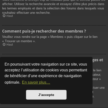
afficher. Utilisez la recherche avancée et essayez d’être plus précis dans
les termes employés et dans la sélection des forums dans lesquels vous
souhaitez effectuer une recherche.
Haut
Comment puis-je rechercher des membres ?
Veuillez vous rendre sur la page « Membres » puis cliquer sur le lien
« Trouver un membre ».
Haut
Comment puis-je retrouver mes propres messages et
sujets ?
En poursuivant votre navigation sur ce site, vous
acceptez l’utilisation de cookies vous permettant
Vos propres messages peuvent être affichés soit en cliquant sur le lien
« Afficher vos messages » dans le panneau de contrôle de l’utilisateur,
de bénéficier d’une expérience de navigation
soit en cliquant sur le lien « Rechercher les messages de l’utilisateur »
optimale.
En savoir plus…
sur la page de votre propre profil ou soit en cliquant sur le menu
« Raccourcis » situé sur la partie supérieure du forum. Pour effectuer une
recherche de vos propres sujets, utilisez la recherche avancée et
J’accepte
remplissez convenablement les options qui vous sont disponibles.
Haut