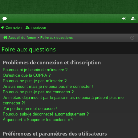
or
Connexion
Inscription
on
ns
u
ne
cri
Accueil du forum
Foire aux questions
m
xi
pti
Foire aux questions
s
on
on
Problèmes de connexion et d’inscription
Pourquoi ai-je besoin de m’inscrire ?
Qu’est-ce que la COPPA ?
Pourquoi ne puis-je pas m’inscrire ?
Je suis inscrit mais je ne peux pas me connecter !
Pourquoi ne puis-je pas me connecter ?
Je m’étais déjà inscrit par le passé mais ne peux à présent plus me
connecter ?!
J’ai perdu mon mot de passe !
Pourquoi suis-je déconnecté automatiquement ?
À quoi sert « Supprimer les cookies » ?
Préférences et paramètres des utilisateurs