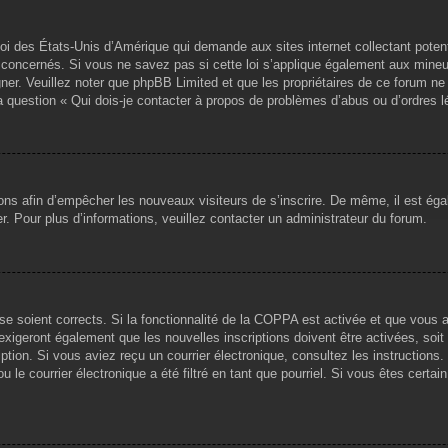
loi des États-Unis d’Amérique qui demande aux sites internet collectant pote
concernés. Si vous ne savez pas si cette loi s’applique également aux mineu
igner. Veuillez noter que phpBB Limited et que les propriétaires de ce forum 
la question « Qui dois-je contacter à propos de problèmes d’abus ou d’ordres l
tions afin d’empêcher les nouveaux visiteurs de s’inscrire. De même, il est ég
iser. Pour plus d’informations, veuillez contacter un administrateur du forum.
sse soient corrects. Si la fonctionnalité de la COPPA est activée et que vous 
exigeront également que les nouvelles inscriptions doivent être activées, soi
ription. Si vous aviez reçu un courrier électronique, consultez les instruction
le courrier électronique a été filtré en tant que pourriel. Si vous êtes certai