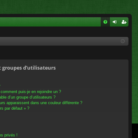
FA
on
ns
Q
ne
cri
xi
pti
on
on
t groupes d’utilisateurs
?
t comment puis-je en rejoindre un ?
le d’un groupe d’utilisateurs ?
eurs apparaissent dans une couleur différente ?
rs par défaut » ?
s privés !