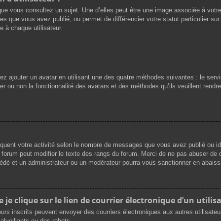
que vous consultez un sujet. Une d’elles peut être une image associée à votr
es que vous avez publié, ou permet de différencier votre statut particulier su
 à chaque utilisateur.
vez ajouter un avatar en utilisant une des quatre méthodes suivantes : le servi
r ou non la fonctionnalité des avatars et des méthodes qu’ils veuillent rendre 
iquent votre activité selon le nombre de messages que vous avez publié ou ide
du forum peut modifier le texte des rangs du forum. Merci de ne pas abuser d
cédé et un administrateur ou un modérateur pourra vous sanctionner en abai
e clique sur le lien de courrier électronique d’un utilisa
ateurs inscrits peuvent envoyer des courriers électroniques aux autres utilisat
lveillants ou des robots.