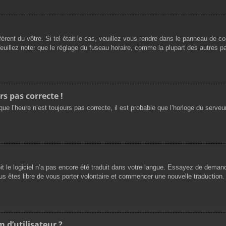
férent du vôtre. Si tel était le cas, veuillez vous rendre dans le panneau de cont
llez noter que le réglage du fuseau horaire, comme la plupart des autres para
rs pas correcte !
ue l’heure n’est toujours pas correcte, il est probable que l’horloge du serveur
oit le logiciel n’a pas encore été traduit dans votre langue. Essayez de demande
us êtes libre de vous porter volontaire et commencer une nouvelle traduction. 
 d’utilisateur ?