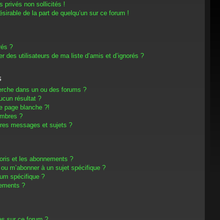
privés non sollicités !
désirable de la part de quelqu’un sur ce forum !
rés ?
 des utilisateurs de ma liste d’amis et d’ignorés ?
s
erche dans un ou des forums ?
cun résultat ?
e page blanche ?!
embres ?
res messages et sujets ?
avoris et les abonnements ?
 ou m’abonner à un sujet spécifique ?
um spécifique ?
nements ?
es sur ce forum ?