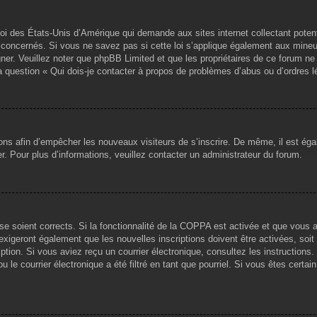
loi des États-Unis d’Amérique qui demande aux sites internet collectant pote
concernés. Si vous ne savez pas si cette loi s’applique également aux mineu
igner. Veuillez noter que phpBB Limited et que les propriétaires de ce forum 
la question « Qui dois-je contacter à propos de problèmes d’abus ou d’ordres l
tions afin d’empêcher les nouveaux visiteurs de s’inscrire. De même, il est ég
iser. Pour plus d’informations, veuillez contacter un administrateur du forum.
sse soient corrects. Si la fonctionnalité de la COPPA est activée et que vous 
exigeront également que les nouvelles inscriptions doivent être activées, soi
ription. Si vous aviez reçu un courrier électronique, consultez les instruction
le courrier électronique a été filtré en tant que pourriel. Si vous êtes certai