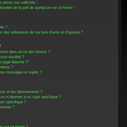
privés non sollicités !
désirable de la part de quelqu’un sur ce forum !
rés ?
 des utilisateurs de ma liste d’amis et d’ignorés ?
s
erche dans un ou des forums ?
cun résultat ?
e page blanche ?!
embres ?
res messages et sujets ?
avoris et les abonnements ?
 ou m’abonner à un sujet spécifique ?
um spécifique ?
nements ?
es sur ce forum ?