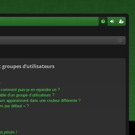
FA
on
ns
Q
ne
cri
xi
pti
on
on
t groupes d’utilisateurs
?
t comment puis-je en rejoindre un ?
le d’un groupe d’utilisateurs ?
eurs apparaissent dans une couleur différente ?
rs par défaut » ?
s privés !