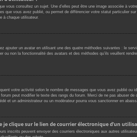
que vous consultez un sujet. Une d’elles peut être une image associée à votr
es que vous avez publié, ou permet de différencier votre statut particulier su
 à chaque utilisateur.
vez ajouter un avatar en utilisant une des quatre méthodes suivantes : le servi
r ou non la fonctionnalité des avatars et des méthodes qu’ils veuillent rendre 
iquent votre activité selon le nombre de messages que vous avez publié ou ide
du forum peut modifier le texte des rangs du forum. Merci de ne pas abuser d
cédé et un administrateur ou un modérateur pourra vous sanctionner en abai
e clique sur le lien de courrier électronique d’un utilisa
ateurs inscrits peuvent envoyer des courriers électroniques aux autres utilisat
lveillants ou des robots.