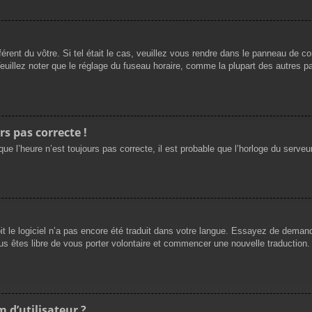
férent du vôtre. Si tel était le cas, veuillez vous rendre dans le panneau de cont
llez noter que le réglage du fuseau horaire, comme la plupart des autres para
rs pas correcte !
ue l’heure n’est toujours pas correcte, il est probable que l’horloge du serveur
oit le logiciel n’a pas encore été traduit dans votre langue. Essayez de demande
us êtes libre de vous porter volontaire et commencer une nouvelle traduction. 
 d’utilisateur ?