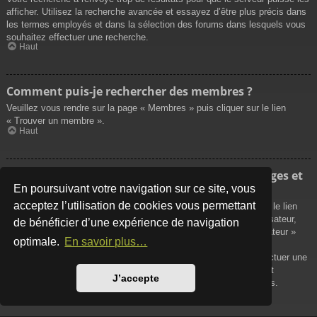
afficher. Utilisez la recherche avancée et essayez d’être plus précis dans
les termes employés et dans la sélection des forums dans lesquels vous
souhaitez effectuer une recherche.
Haut
Comment puis-je rechercher des membres ?
Veuillez vous rendre sur la page « Membres » puis cliquer sur le lien
« Trouver un membre ».
Haut
Comment puis-je retrouver mes propres messages et
sujets ?
En poursuivant votre navigation sur ce site, vous
acceptez l’utilisation de cookies vous permettant
Vos propres messages peuvent être affichés soit en cliquant sur le lien
« Afficher vos messages » dans le panneau de contrôle de l’utilisateur,
de bénéficier d’une expérience de navigation
soit en cliquant sur le lien « Rechercher les messages de l’utilisateur »
optimale.
En savoir plus…
sur la page de votre propre profil ou soit en cliquant sur le menu
« Raccourcis » situé sur la partie supérieure du forum. Pour effectuer une
recherche de vos propres sujets, utilisez la recherche avancée et
J’accepte
remplissez convenablement les options qui vous sont disponibles.
Haut