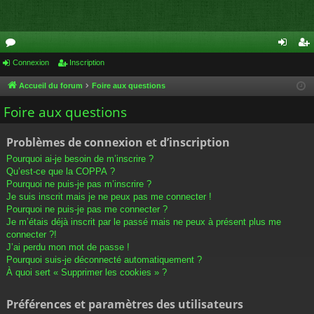
or
Connexion
Inscription
on
ns
u
ne
cri
Accueil du forum
Foire aux questions
m
xi
pti
Foire aux questions
s
on
on
Problèmes de connexion et d’inscription
Pourquoi ai-je besoin de m’inscrire ?
Qu’est-ce que la COPPA ?
Pourquoi ne puis-je pas m’inscrire ?
Je suis inscrit mais je ne peux pas me connecter !
Pourquoi ne puis-je pas me connecter ?
Je m’étais déjà inscrit par le passé mais ne peux à présent plus me
connecter ?!
J’ai perdu mon mot de passe !
Pourquoi suis-je déconnecté automatiquement ?
À quoi sert « Supprimer les cookies » ?
Préférences et paramètres des utilisateurs