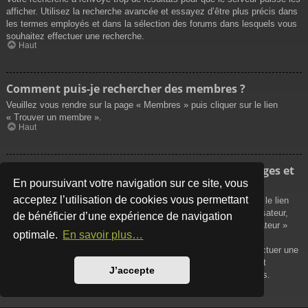
afficher. Utilisez la recherche avancée et essayez d’être plus précis dans
les termes employés et dans la sélection des forums dans lesquels vous
souhaitez effectuer une recherche.
Haut
Comment puis-je rechercher des membres ?
Veuillez vous rendre sur la page « Membres » puis cliquer sur le lien
« Trouver un membre ».
Haut
Comment puis-je retrouver mes propres messages et
sujets ?
En poursuivant votre navigation sur ce site, vous
acceptez l’utilisation de cookies vous permettant
Vos propres messages peuvent être affichés soit en cliquant sur le lien
« Afficher vos messages » dans le panneau de contrôle de l’utilisateur,
de bénéficier d’une expérience de navigation
soit en cliquant sur le lien « Rechercher les messages de l’utilisateur »
optimale.
En savoir plus…
sur la page de votre propre profil ou soit en cliquant sur le menu
« Raccourcis » situé sur la partie supérieure du forum. Pour effectuer une
recherche de vos propres sujets, utilisez la recherche avancée et
J’accepte
remplissez convenablement les options qui vous sont disponibles.
Haut