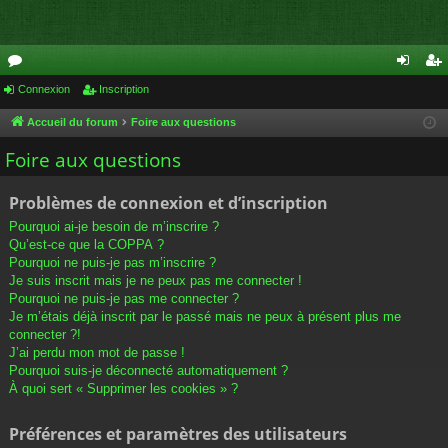
or
Connexion
Inscription
on
ns
u
ne
cri
Accueil du forum
Foire aux questions
m
xi
pti
Foire aux questions
s
on
on
Problèmes de connexion et d’inscription
Pourquoi ai-je besoin de m’inscrire ?
Qu’est-ce que la COPPA ?
Pourquoi ne puis-je pas m’inscrire ?
Je suis inscrit mais je ne peux pas me connecter !
Pourquoi ne puis-je pas me connecter ?
Je m’étais déjà inscrit par le passé mais ne peux à présent plus me
connecter ?!
J’ai perdu mon mot de passe !
Pourquoi suis-je déconnecté automatiquement ?
À quoi sert « Supprimer les cookies » ?
Préférences et paramètres des utilisateurs