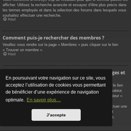
afficher. Utilisez la recherche avancée et essayez d’être plus précis dans
les termes employés et dans la sélection des forums dans lesquels vous
souhaitez effectuer une recherche.
Haut
Comment puis-je rechercher des membres ?
Veuillez vous rendre sur la page « Membres » puis cliquer sur le lien
« Trouver un membre ».
Haut
Comment puis-je retrouver mes propres messages et
sujets ?
En poursuivant votre navigation sur ce site, vous
acceptez l’utilisation de cookies vous permettant
Vos propres messages peuvent être affichés soit en cliquant sur le lien
« Afficher vos messages » dans le panneau de contrôle de l’utilisateur,
de bénéficier d’une expérience de navigation
soit en cliquant sur le lien « Rechercher les messages de l’utilisateur »
optimale.
En savoir plus…
sur la page de votre propre profil ou soit en cliquant sur le menu
« Raccourcis » situé sur la partie supérieure du forum. Pour effectuer une
recherche de vos propres sujets, utilisez la recherche avancée et
J’accepte
remplissez convenablement les options qui vous sont disponibles.
Haut