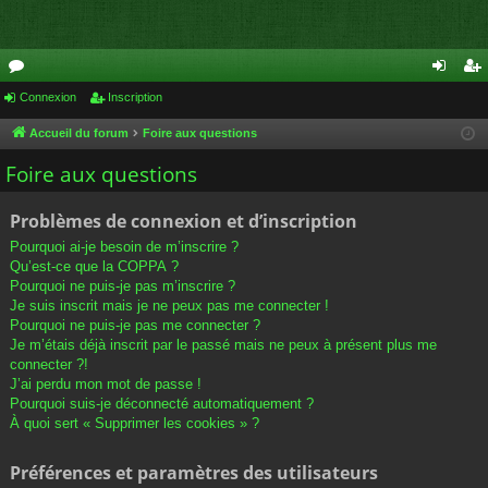
or
Connexion
Inscription
on
ns
u
ne
cri
Accueil du forum
Foire aux questions
m
xi
pti
Foire aux questions
s
on
on
Problèmes de connexion et d’inscription
Pourquoi ai-je besoin de m’inscrire ?
Qu’est-ce que la COPPA ?
Pourquoi ne puis-je pas m’inscrire ?
Je suis inscrit mais je ne peux pas me connecter !
Pourquoi ne puis-je pas me connecter ?
Je m’étais déjà inscrit par le passé mais ne peux à présent plus me
connecter ?!
J’ai perdu mon mot de passe !
Pourquoi suis-je déconnecté automatiquement ?
À quoi sert « Supprimer les cookies » ?
Préférences et paramètres des utilisateurs