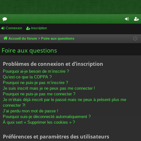
or
Connexion
Inscription
on
ns
u
ne
cri
Accueil du forum
Foire aux questions
m
xi
pti
Foire aux questions
s
on
on
Problèmes de connexion et d’inscription
Pourquoi ai-je besoin de m’inscrire ?
Qu’est-ce que la COPPA ?
Pourquoi ne puis-je pas m’inscrire ?
Je suis inscrit mais je ne peux pas me connecter !
Pourquoi ne puis-je pas me connecter ?
Je m’étais déjà inscrit par le passé mais ne peux à présent plus me
connecter ?!
J’ai perdu mon mot de passe !
Pourquoi suis-je déconnecté automatiquement ?
À quoi sert « Supprimer les cookies » ?
Préférences et paramètres des utilisateurs