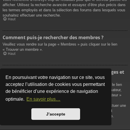
afficher. Utilisez la recherche avancée et essayez d’être plus précis dans
les termes employés et dans la sélection des forums dans lesquels vous
souhaitez effectuer une recherche.
Haut
Comment puis-je rechercher des membres ?
Veuillez vous rendre sur la page « Membres » puis cliquer sur le lien
« Trouver un membre ».
Haut
Comment puis-je retrouver mes propres messages et
sujets ?
En poursuivant votre navigation sur ce site, vous
acceptez l’utilisation de cookies vous permettant
Vos propres messages peuvent être affichés soit en cliquant sur le lien
« Afficher vos messages » dans le panneau de contrôle de l’utilisateur,
de bénéficier d’une expérience de navigation
soit en cliquant sur le lien « Rechercher les messages de l’utilisateur »
optimale.
En savoir plus…
sur la page de votre propre profil ou soit en cliquant sur le menu
« Raccourcis » situé sur la partie supérieure du forum. Pour effectuer une
recherche de vos propres sujets, utilisez la recherche avancée et
J’accepte
remplissez convenablement les options qui vous sont disponibles.
Haut