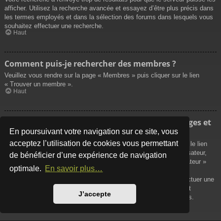
afficher. Utilisez la recherche avancée et essayez d’être plus précis dans
les termes employés et dans la sélection des forums dans lesquels vous
souhaitez effectuer une recherche.
Haut
Comment puis-je rechercher des membres ?
Veuillez vous rendre sur la page « Membres » puis cliquer sur le lien
« Trouver un membre ».
Haut
Comment puis-je retrouver mes propres messages et
sujets ?
En poursuivant votre navigation sur ce site, vous
acceptez l’utilisation de cookies vous permettant
Vos propres messages peuvent être affichés soit en cliquant sur le lien
« Afficher vos messages » dans le panneau de contrôle de l’utilisateur,
de bénéficier d’une expérience de navigation
soit en cliquant sur le lien « Rechercher les messages de l’utilisateur »
optimale.
En savoir plus…
sur la page de votre propre profil ou soit en cliquant sur le menu
« Raccourcis » situé sur la partie supérieure du forum. Pour effectuer une
recherche de vos propres sujets, utilisez la recherche avancée et
J’accepte
remplissez convenablement les options qui vous sont disponibles.
Haut