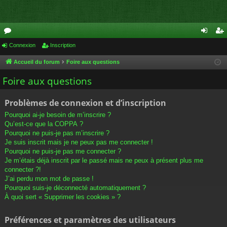
or
Connexion
Inscription
on
ns
u
ne
cri
Accueil du forum
Foire aux questions
m
xi
pti
Foire aux questions
s
on
on
Problèmes de connexion et d’inscription
Pourquoi ai-je besoin de m’inscrire ?
Qu’est-ce que la COPPA ?
Pourquoi ne puis-je pas m’inscrire ?
Je suis inscrit mais je ne peux pas me connecter !
Pourquoi ne puis-je pas me connecter ?
Je m’étais déjà inscrit par le passé mais ne peux à présent plus me
connecter ?!
J’ai perdu mon mot de passe !
Pourquoi suis-je déconnecté automatiquement ?
À quoi sert « Supprimer les cookies » ?
Préférences et paramètres des utilisateurs