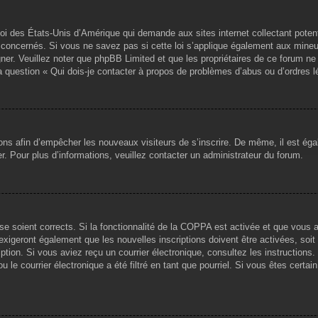
loi des États-Unis d’Amérique qui demande aux sites internet collectant pote
concernés. Si vous ne savez pas si cette loi s’applique également aux mineu
igner. Veuillez noter que phpBB Limited et que les propriétaires de ce forum 
la question « Qui dois-je contacter à propos de problèmes d’abus ou d’ordres l
tions afin d’empêcher les nouveaux visiteurs de s’inscrire. De même, il est ég
iser. Pour plus d’informations, veuillez contacter un administrateur du forum.
sse soient corrects. Si la fonctionnalité de la COPPA est activée et que vous 
exigeront également que les nouvelles inscriptions doivent être activées, soi
ription. Si vous aviez reçu un courrier électronique, consultez les instruction
le courrier électronique a été filtré en tant que pourriel. Si vous êtes certai