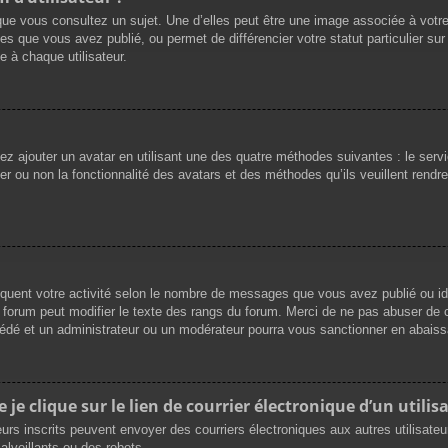
que vous consultez un sujet. Une d’elles peut être une image associée à votr
es que vous avez publié, ou permet de différencier votre statut particulier su
 à chaque utilisateur.
vez ajouter un avatar en utilisant une des quatre méthodes suivantes : le servi
r ou non la fonctionnalité des avatars et des méthodes qu’ils veuillent rendre 
iquent votre activité selon le nombre de messages que vous avez publié ou ide
du forum peut modifier le texte des rangs du forum. Merci de ne pas abuser d
cédé et un administrateur ou un modérateur pourra vous sanctionner en abai
e clique sur le lien de courrier électronique d’un utilisa
ateurs inscrits peuvent envoyer des courriers électroniques aux autres utilisat
lveillants ou des robots.