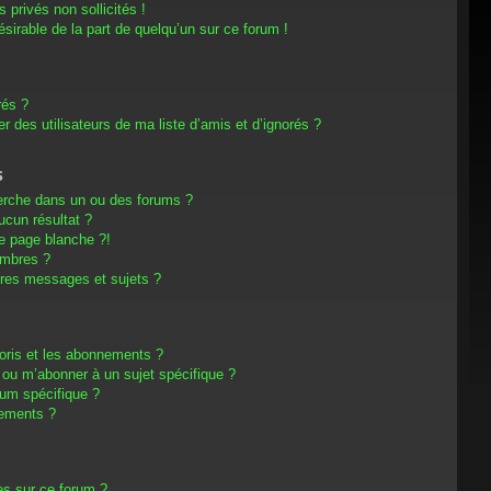
privés non sollicités !
désirable de la part de quelqu’un sur ce forum !
rés ?
 des utilisateurs de ma liste d’amis et d’ignorés ?
s
erche dans un ou des forums ?
cun résultat ?
e page blanche ?!
embres ?
res messages et sujets ?
avoris et les abonnements ?
 ou m’abonner à un sujet spécifique ?
um spécifique ?
nements ?
es sur ce forum ?