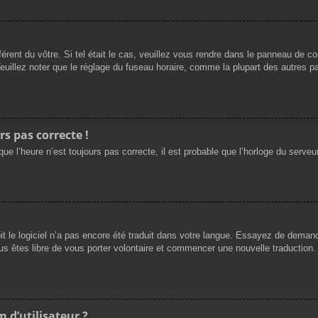
férent du vôtre. Si tel était le cas, veuillez vous rendre dans le panneau de cont
llez noter que le réglage du fuseau horaire, comme la plupart des autres para
rs pas correcte !
ue l’heure n’est toujours pas correcte, il est probable que l’horloge du serveur
oit le logiciel n’a pas encore été traduit dans votre langue. Essayez de demande
us êtes libre de vous porter volontaire et commencer une nouvelle traduction. 
 d’utilisateur ?