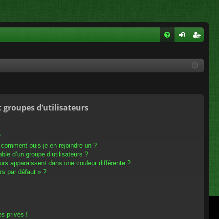
FA
on
ns
Q
ne
cri
xi
pti
on
on
t groupes d’utilisateurs
?
t comment puis-je en rejoindre un ?
le d’un groupe d’utilisateurs ?
eurs apparaissent dans une couleur différente ?
rs par défaut » ?
s privés !