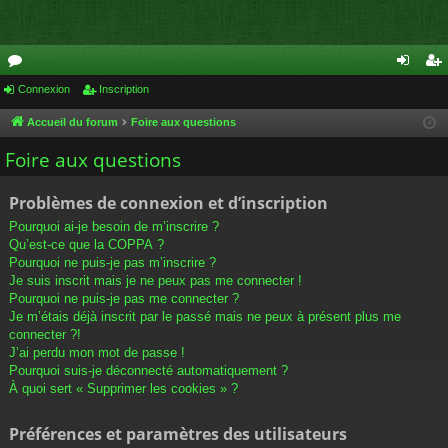
or
Connexion
Inscription
on
ns
u
ne
cri
Accueil du forum
Foire aux questions
m
xi
pti
Foire aux questions
s
on
on
Problèmes de connexion et d’inscription
Pourquoi ai-je besoin de m’inscrire ?
Qu’est-ce que la COPPA ?
Pourquoi ne puis-je pas m’inscrire ?
Je suis inscrit mais je ne peux pas me connecter !
Pourquoi ne puis-je pas me connecter ?
Je m’étais déjà inscrit par le passé mais ne peux à présent plus me
connecter ?!
J’ai perdu mon mot de passe !
Pourquoi suis-je déconnecté automatiquement ?
À quoi sert « Supprimer les cookies » ?
Préférences et paramètres des utilisateurs