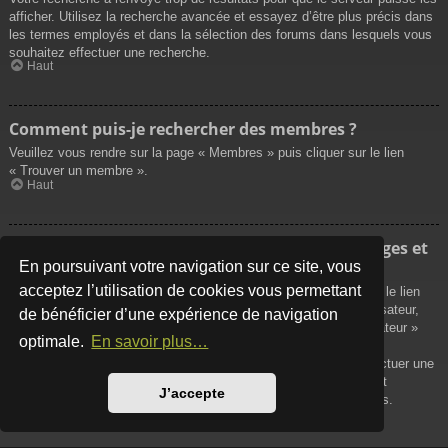
afficher. Utilisez la recherche avancée et essayez d’être plus précis dans
les termes employés et dans la sélection des forums dans lesquels vous
souhaitez effectuer une recherche.
Haut
Comment puis-je rechercher des membres ?
Veuillez vous rendre sur la page « Membres » puis cliquer sur le lien
« Trouver un membre ».
Haut
Comment puis-je retrouver mes propres messages et
sujets ?
En poursuivant votre navigation sur ce site, vous
acceptez l’utilisation de cookies vous permettant
Vos propres messages peuvent être affichés soit en cliquant sur le lien
« Afficher vos messages » dans le panneau de contrôle de l’utilisateur,
de bénéficier d’une expérience de navigation
soit en cliquant sur le lien « Rechercher les messages de l’utilisateur »
optimale.
En savoir plus…
sur la page de votre propre profil ou soit en cliquant sur le menu
« Raccourcis » situé sur la partie supérieure du forum. Pour effectuer une
recherche de vos propres sujets, utilisez la recherche avancée et
J’accepte
remplissez convenablement les options qui vous sont disponibles.
Haut