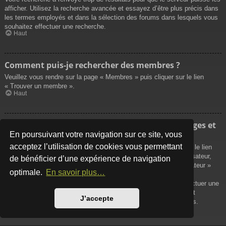
afficher. Utilisez la recherche avancée et essayez d’être plus précis dans
les termes employés et dans la sélection des forums dans lesquels vous
souhaitez effectuer une recherche.
Haut
Comment puis-je rechercher des membres ?
Veuillez vous rendre sur la page « Membres » puis cliquer sur le lien
« Trouver un membre ».
Haut
Comment puis-je retrouver mes propres messages et
sujets ?
En poursuivant votre navigation sur ce site, vous
acceptez l’utilisation de cookies vous permettant
Vos propres messages peuvent être affichés soit en cliquant sur le lien
« Afficher vos messages » dans le panneau de contrôle de l’utilisateur,
de bénéficier d’une expérience de navigation
soit en cliquant sur le lien « Rechercher les messages de l’utilisateur »
optimale.
En savoir plus…
sur la page de votre propre profil ou soit en cliquant sur le menu
« Raccourcis » situé sur la partie supérieure du forum. Pour effectuer une
recherche de vos propres sujets, utilisez la recherche avancée et
J’accepte
remplissez convenablement les options qui vous sont disponibles.
Haut