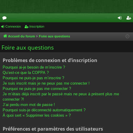
or
Connexion
Inscription
on
ns
u
ne
cri
Accueil du forum
Foire aux questions
m
xi
pti
Foire aux questions
s
on
on
Problèmes de connexion et d’inscription
Pourquoi ai-je besoin de m’inscrire ?
Qu’est-ce que la COPPA ?
Pourquoi ne puis-je pas m’inscrire ?
Je suis inscrit mais je ne peux pas me connecter !
Pourquoi ne puis-je pas me connecter ?
Je m’étais déjà inscrit par le passé mais ne peux à présent plus me
connecter ?!
J’ai perdu mon mot de passe !
Pourquoi suis-je déconnecté automatiquement ?
À quoi sert « Supprimer les cookies » ?
Préférences et paramètres des utilisateurs