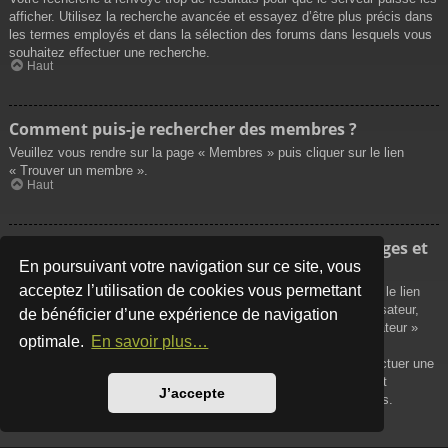
afficher. Utilisez la recherche avancée et essayez d’être plus précis dans
les termes employés et dans la sélection des forums dans lesquels vous
souhaitez effectuer une recherche.
Haut
Comment puis-je rechercher des membres ?
Veuillez vous rendre sur la page « Membres » puis cliquer sur le lien
« Trouver un membre ».
Haut
Comment puis-je retrouver mes propres messages et
sujets ?
En poursuivant votre navigation sur ce site, vous
acceptez l’utilisation de cookies vous permettant
Vos propres messages peuvent être affichés soit en cliquant sur le lien
« Afficher vos messages » dans le panneau de contrôle de l’utilisateur,
de bénéficier d’une expérience de navigation
soit en cliquant sur le lien « Rechercher les messages de l’utilisateur »
optimale.
En savoir plus…
sur la page de votre propre profil ou soit en cliquant sur le menu
« Raccourcis » situé sur la partie supérieure du forum. Pour effectuer une
recherche de vos propres sujets, utilisez la recherche avancée et
J’accepte
remplissez convenablement les options qui vous sont disponibles.
Haut