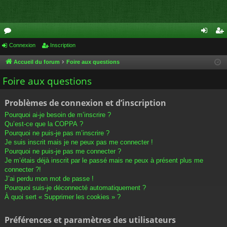
or
Connexion
Inscription
on
ns
u
ne
cri
Accueil du forum
Foire aux questions
m
xi
pti
Foire aux questions
s
on
on
Problèmes de connexion et d’inscription
Pourquoi ai-je besoin de m’inscrire ?
Qu’est-ce que la COPPA ?
Pourquoi ne puis-je pas m’inscrire ?
Je suis inscrit mais je ne peux pas me connecter !
Pourquoi ne puis-je pas me connecter ?
Je m’étais déjà inscrit par le passé mais ne peux à présent plus me
connecter ?!
J’ai perdu mon mot de passe !
Pourquoi suis-je déconnecté automatiquement ?
À quoi sert « Supprimer les cookies » ?
Préférences et paramètres des utilisateurs