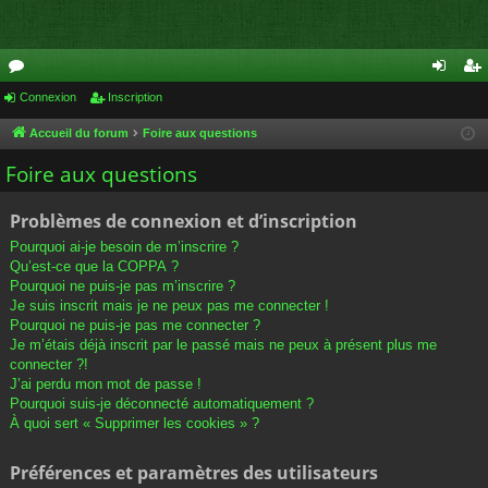
or
Connexion
Inscription
on
ns
u
ne
cri
Accueil du forum
Foire aux questions
m
xi
pti
Foire aux questions
s
on
on
Problèmes de connexion et d’inscription
Pourquoi ai-je besoin de m’inscrire ?
Qu’est-ce que la COPPA ?
Pourquoi ne puis-je pas m’inscrire ?
Je suis inscrit mais je ne peux pas me connecter !
Pourquoi ne puis-je pas me connecter ?
Je m’étais déjà inscrit par le passé mais ne peux à présent plus me
connecter ?!
J’ai perdu mon mot de passe !
Pourquoi suis-je déconnecté automatiquement ?
À quoi sert « Supprimer les cookies » ?
Préférences et paramètres des utilisateurs