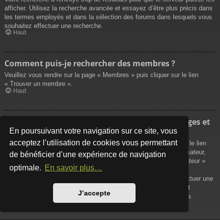
afficher. Utilisez la recherche avancée et essayez d’être plus précis dans
les termes employés et dans la sélection des forums dans lesquels vous
souhaitez effectuer une recherche.
Haut
Comment puis-je rechercher des membres ?
Veuillez vous rendre sur la page « Membres » puis cliquer sur le lien
« Trouver un membre ».
Haut
Comment puis-je retrouver mes propres messages et
sujets ?
En poursuivant votre navigation sur ce site, vous
acceptez l’utilisation de cookies vous permettant
Vos propres messages peuvent être affichés soit en cliquant sur le lien
« Afficher vos messages » dans le panneau de contrôle de l’utilisateur,
de bénéficier d’une expérience de navigation
soit en cliquant sur le lien « Rechercher les messages de l’utilisateur »
optimale.
En savoir plus…
sur la page de votre propre profil ou soit en cliquant sur le menu
« Raccourcis » situé sur la partie supérieure du forum. Pour effectuer une
recherche de vos propres sujets, utilisez la recherche avancée et
J’accepte
remplissez convenablement les options qui vous sont disponibles.
Haut