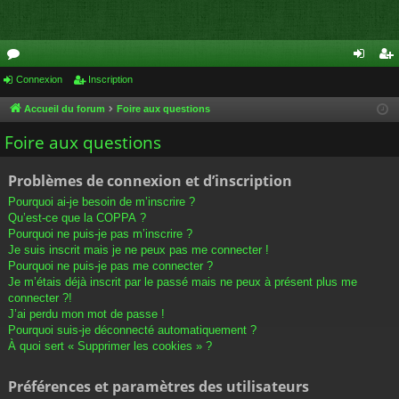
or
Connexion
Inscription
on
ns
u
ne
cri
Accueil du forum
Foire aux questions
m
xi
pti
Foire aux questions
s
on
on
Problèmes de connexion et d’inscription
Pourquoi ai-je besoin de m’inscrire ?
Qu’est-ce que la COPPA ?
Pourquoi ne puis-je pas m’inscrire ?
Je suis inscrit mais je ne peux pas me connecter !
Pourquoi ne puis-je pas me connecter ?
Je m’étais déjà inscrit par le passé mais ne peux à présent plus me
connecter ?!
J’ai perdu mon mot de passe !
Pourquoi suis-je déconnecté automatiquement ?
À quoi sert « Supprimer les cookies » ?
Préférences et paramètres des utilisateurs