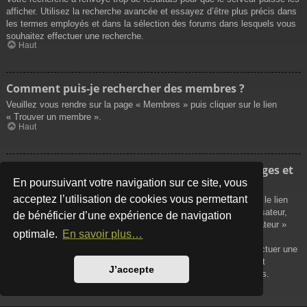
afficher. Utilisez la recherche avancée et essayez d’être plus précis dans
les termes employés et dans la sélection des forums dans lesquels vous
souhaitez effectuer une recherche.
Haut
Comment puis-je rechercher des membres ?
Veuillez vous rendre sur la page « Membres » puis cliquer sur le lien
« Trouver un membre ».
Haut
Comment puis-je retrouver mes propres messages et
sujets ?
En poursuivant votre navigation sur ce site, vous
acceptez l’utilisation de cookies vous permettant
Vos propres messages peuvent être affichés soit en cliquant sur le lien
« Afficher vos messages » dans le panneau de contrôle de l’utilisateur,
de bénéficier d’une expérience de navigation
soit en cliquant sur le lien « Rechercher les messages de l’utilisateur »
optimale.
En savoir plus…
sur la page de votre propre profil ou soit en cliquant sur le menu
« Raccourcis » situé sur la partie supérieure du forum. Pour effectuer une
recherche de vos propres sujets, utilisez la recherche avancée et
J’accepte
remplissez convenablement les options qui vous sont disponibles.
Haut