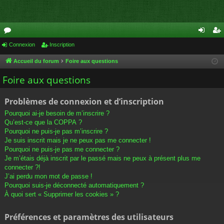
or
Connexion
Inscription
on
ns
u
ne
cri
Accueil du forum
Foire aux questions
m
xi
pti
Foire aux questions
s
on
on
Problèmes de connexion et d’inscription
Pourquoi ai-je besoin de m’inscrire ?
Qu’est-ce que la COPPA ?
Pourquoi ne puis-je pas m’inscrire ?
Je suis inscrit mais je ne peux pas me connecter !
Pourquoi ne puis-je pas me connecter ?
Je m’étais déjà inscrit par le passé mais ne peux à présent plus me
connecter ?!
J’ai perdu mon mot de passe !
Pourquoi suis-je déconnecté automatiquement ?
À quoi sert « Supprimer les cookies » ?
Préférences et paramètres des utilisateurs