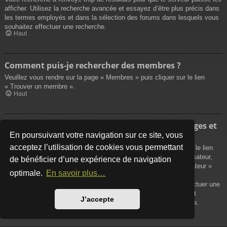
afficher. Utilisez la recherche avancée et essayez d’être plus précis dans
les termes employés et dans la sélection des forums dans lesquels vous
souhaitez effectuer une recherche.
Haut
Comment puis-je rechercher des membres ?
Veuillez vous rendre sur la page « Membres » puis cliquer sur le lien
« Trouver un membre ».
Haut
Comment puis-je retrouver mes propres messages et
sujets ?
En poursuivant votre navigation sur ce site, vous
acceptez l’utilisation de cookies vous permettant
Vos propres messages peuvent être affichés soit en cliquant sur le lien
« Afficher vos messages » dans le panneau de contrôle de l’utilisateur,
de bénéficier d’une expérience de navigation
soit en cliquant sur le lien « Rechercher les messages de l’utilisateur »
optimale.
En savoir plus…
sur la page de votre propre profil ou soit en cliquant sur le menu
« Raccourcis » situé sur la partie supérieure du forum. Pour effectuer une
recherche de vos propres sujets, utilisez la recherche avancée et
J’accepte
remplissez convenablement les options qui vous sont disponibles.
Haut