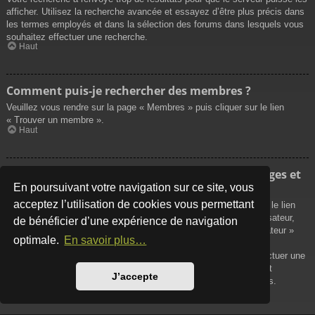
afficher. Utilisez la recherche avancée et essayez d’être plus précis dans
les termes employés et dans la sélection des forums dans lesquels vous
souhaitez effectuer une recherche.
Haut
Comment puis-je rechercher des membres ?
Veuillez vous rendre sur la page « Membres » puis cliquer sur le lien
« Trouver un membre ».
Haut
Comment puis-je retrouver mes propres messages et
sujets ?
En poursuivant votre navigation sur ce site, vous
acceptez l’utilisation de cookies vous permettant
Vos propres messages peuvent être affichés soit en cliquant sur le lien
« Afficher vos messages » dans le panneau de contrôle de l’utilisateur,
de bénéficier d’une expérience de navigation
soit en cliquant sur le lien « Rechercher les messages de l’utilisateur »
optimale.
En savoir plus…
sur la page de votre propre profil ou soit en cliquant sur le menu
« Raccourcis » situé sur la partie supérieure du forum. Pour effectuer une
recherche de vos propres sujets, utilisez la recherche avancée et
J’accepte
remplissez convenablement les options qui vous sont disponibles.
Haut