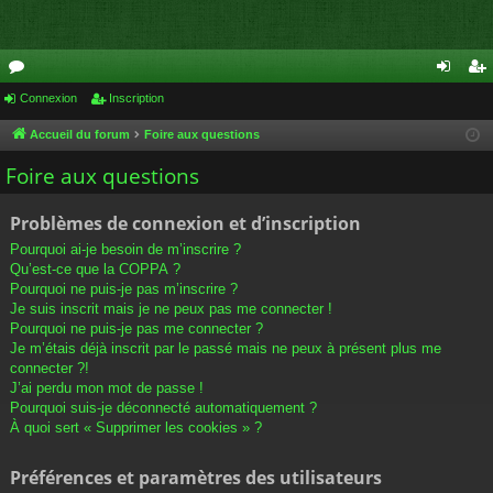
or
Connexion
Inscription
on
ns
u
ne
cri
Accueil du forum
Foire aux questions
m
xi
pti
Foire aux questions
s
on
on
Problèmes de connexion et d’inscription
Pourquoi ai-je besoin de m’inscrire ?
Qu’est-ce que la COPPA ?
Pourquoi ne puis-je pas m’inscrire ?
Je suis inscrit mais je ne peux pas me connecter !
Pourquoi ne puis-je pas me connecter ?
Je m’étais déjà inscrit par le passé mais ne peux à présent plus me
connecter ?!
J’ai perdu mon mot de passe !
Pourquoi suis-je déconnecté automatiquement ?
À quoi sert « Supprimer les cookies » ?
Préférences et paramètres des utilisateurs