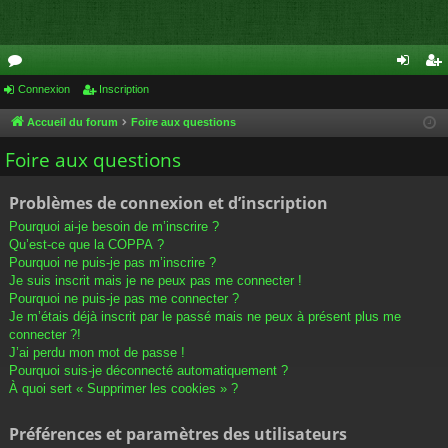
or
Connexion
Inscription
on
ns
u
ne
cri
Accueil du forum
Foire aux questions
m
xi
pti
Foire aux questions
s
on
on
Problèmes de connexion et d’inscription
Pourquoi ai-je besoin de m’inscrire ?
Qu’est-ce que la COPPA ?
Pourquoi ne puis-je pas m’inscrire ?
Je suis inscrit mais je ne peux pas me connecter !
Pourquoi ne puis-je pas me connecter ?
Je m’étais déjà inscrit par le passé mais ne peux à présent plus me
connecter ?!
J’ai perdu mon mot de passe !
Pourquoi suis-je déconnecté automatiquement ?
À quoi sert « Supprimer les cookies » ?
Préférences et paramètres des utilisateurs