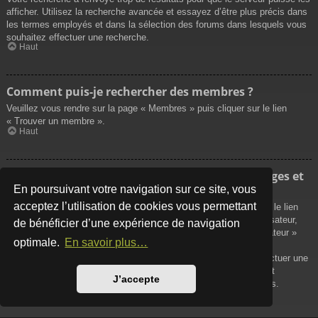
afficher. Utilisez la recherche avancée et essayez d’être plus précis dans
les termes employés et dans la sélection des forums dans lesquels vous
souhaitez effectuer une recherche.
Haut
Comment puis-je rechercher des membres ?
Veuillez vous rendre sur la page « Membres » puis cliquer sur le lien
« Trouver un membre ».
Haut
Comment puis-je retrouver mes propres messages et
sujets ?
En poursuivant votre navigation sur ce site, vous
acceptez l’utilisation de cookies vous permettant
Vos propres messages peuvent être affichés soit en cliquant sur le lien
« Afficher vos messages » dans le panneau de contrôle de l’utilisateur,
de bénéficier d’une expérience de navigation
soit en cliquant sur le lien « Rechercher les messages de l’utilisateur »
optimale.
En savoir plus…
sur la page de votre propre profil ou soit en cliquant sur le menu
« Raccourcis » situé sur la partie supérieure du forum. Pour effectuer une
recherche de vos propres sujets, utilisez la recherche avancée et
J’accepte
remplissez convenablement les options qui vous sont disponibles.
Haut