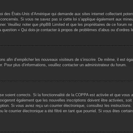
loi des États-Unis d’Amérique qui demande aux sites internet collectant pote
concernés. Si vous ne savez pas si cette loi s’applique également aux mineu
igner. Veuillez noter que phpBB Limited et que les propriétaires de ce forum 
la question « Qui dois-je contacter à propos de problèmes d’abus ou d’ordres l
tions afin d’empêcher les nouveaux visiteurs de s’inscrire. De même, il est ég
iser. Pour plus d’informations, veuillez contacter un administrateur du forum.
sse soient corrects. Si la fonctionnalité de la COPPA est activée et que vous 
exigeront également que les nouvelles inscriptions doivent être activées, soi
ription. Si vous aviez reçu un courrier électronique, consultez les instruction
le courrier électronique a été filtré en tant que pourriel. Si vous êtes certai