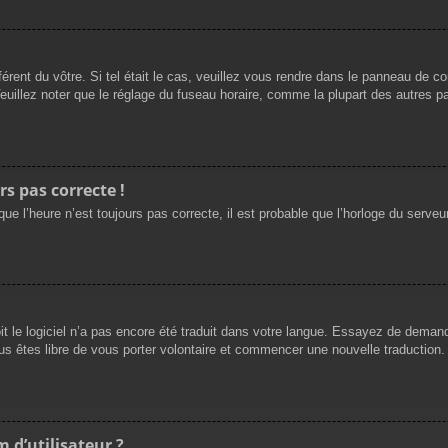
férent du vôtre. Si tel était le cas, veuillez vous rendre dans le panneau de cont
llez noter que le réglage du fuseau horaire, comme la plupart des autres para
rs pas correcte !
ue l’heure n’est toujours pas correcte, il est probable que l’horloge du serveur
oit le logiciel n’a pas encore été traduit dans votre langue. Essayez de demande
us êtes libre de vous porter volontaire et commencer une nouvelle traduction. 
 d’utilisateur ?