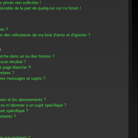
privés non sollicités !
désirable de la part de quelqu’un sur ce forum !
rés ?
 des utilisateurs de ma liste d’amis et d’ignorés ?
s
erche dans un ou des forums ?
cun résultat ?
e page blanche ?!
embres ?
res messages et sujets ?
avoris et les abonnements ?
 ou m’abonner à un sujet spécifique ?
um spécifique ?
nements ?
es sur ce forum ?