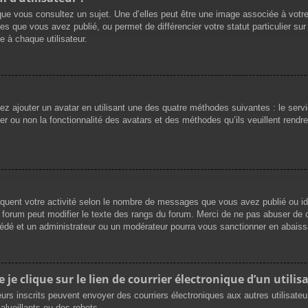
que vous consultez un sujet. Une d’elles peut être une image associée à votr
es que vous avez publié, ou permet de différencier votre statut particulier su
 à chaque utilisateur.
vez ajouter un avatar en utilisant une des quatre méthodes suivantes : le servi
r ou non la fonctionnalité des avatars et des méthodes qu’ils veuillent rendre 
iquent votre activité selon le nombre de messages que vous avez publié ou ide
du forum peut modifier le texte des rangs du forum. Merci de ne pas abuser d
cédé et un administrateur ou un modérateur pourra vous sanctionner en abai
e clique sur le lien de courrier électronique d’un utilisa
ateurs inscrits peuvent envoyer des courriers électroniques aux autres utilisat
lveillants ou des robots.