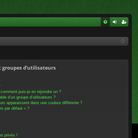
FA
on
ns
Q
ne
cri
xi
pti
on
on
t groupes d’utilisateurs
?
t comment puis-je en rejoindre un ?
le d’un groupe d’utilisateurs ?
eurs apparaissent dans une couleur différente ?
rs par défaut » ?
s privés !