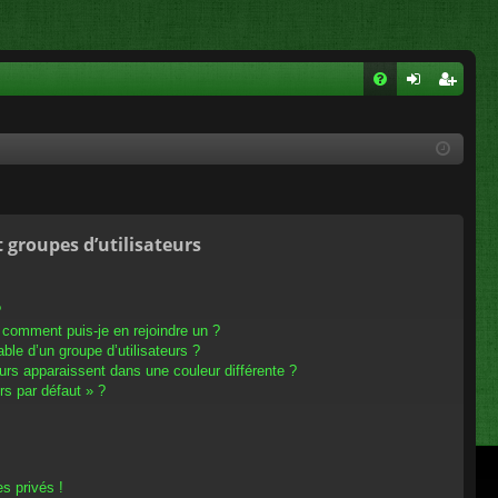
FA
on
ns
Q
ne
cri
xi
pti
on
on
t groupes d’utilisateurs
?
t comment puis-je en rejoindre un ?
le d’un groupe d’utilisateurs ?
eurs apparaissent dans une couleur différente ?
rs par défaut » ?
s privés !