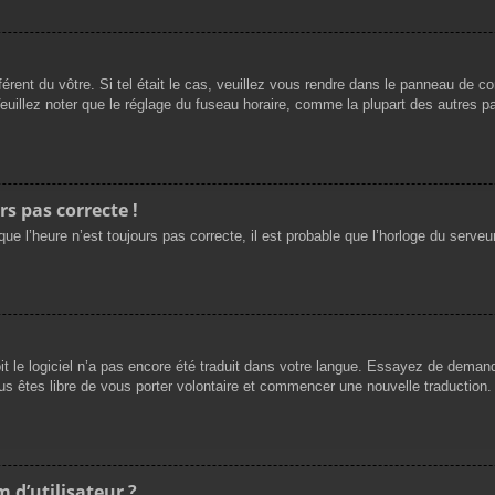
férent du vôtre. Si tel était le cas, veuillez vous rendre dans le panneau de cont
llez noter que le réglage du fuseau horaire, comme la plupart des autres para
rs pas correcte !
ue l’heure n’est toujours pas correcte, il est probable que l’horloge du serveur
oit le logiciel n’a pas encore été traduit dans votre langue. Essayez de demande
us êtes libre de vous porter volontaire et commencer une nouvelle traduction. 
 d’utilisateur ?