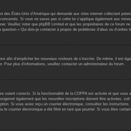
loi des États-Unis d’Amérique qui demande aux sites internet collectant pote
concernés. Si vous ne savez pas si cette loi s’applique également aux mineu
igner. Veuillez noter que phpBB Limited et que les propriétaires de ce forum 
la question « Qui dois-je contacter à propos de problèmes d’abus ou d’ordres l
tions afin d’empêcher les nouveaux visiteurs de s’inscrire. De même, il est ég
iser. Pour plus d’informations, veuillez contacter un administrateur du forum.
sse soient corrects. Si la fonctionnalité de la COPPA est activée et que vous 
exigeront également que les nouvelles inscriptions doivent être activées, soi
ription. Si vous aviez reçu un courrier électronique, consultez les instruction
le courrier électronique a été filtré en tant que pourriel. Si vous êtes certai