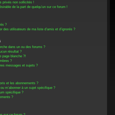
privés non sollicités !
désirable de la part de quelqu’un sur ce forum !
rés ?
 des utilisateurs de ma liste d’amis et d’ignorés ?
s
erche dans un ou des forums ?
cun résultat ?
e page blanche ?!
embres ?
res messages et sujets ?
avoris et les abonnements ?
 ou m’abonner à un sujet spécifique ?
um spécifique ?
nements ?
es sur ce forum ?