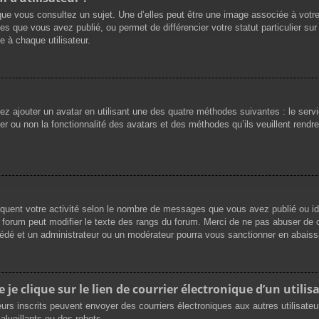
que vous consultez un sujet. Une d’elles peut être une image associée à votr
es que vous avez publié, ou permet de différencier votre statut particulier su
 à chaque utilisateur.
vez ajouter un avatar en utilisant une des quatre méthodes suivantes : le servi
r ou non la fonctionnalité des avatars et des méthodes qu’ils veuillent rendre 
iquent votre activité selon le nombre de messages que vous avez publié ou ide
du forum peut modifier le texte des rangs du forum. Merci de ne pas abuser d
cédé et un administrateur ou un modérateur pourra vous sanctionner en abai
e clique sur le lien de courrier électronique d’un utilisa
ateurs inscrits peuvent envoyer des courriers électroniques aux autres utilisat
lveillants ou des robots.