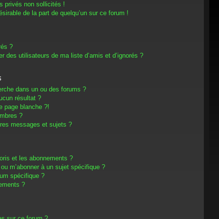
privés non sollicités !
désirable de la part de quelqu’un sur ce forum !
rés ?
 des utilisateurs de ma liste d’amis et d’ignorés ?
s
erche dans un ou des forums ?
cun résultat ?
e page blanche ?!
embres ?
res messages et sujets ?
avoris et les abonnements ?
 ou m’abonner à un sujet spécifique ?
um spécifique ?
nements ?
es sur ce forum ?