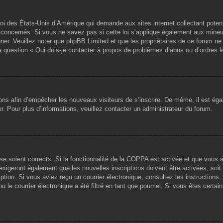
loi des États-Unis d’Amérique qui demande aux sites internet collectant pote
concernés. Si vous ne savez pas si cette loi s’applique également aux mineu
igner. Veuillez noter que phpBB Limited et que les propriétaires de ce forum 
la question « Qui dois-je contacter à propos de problèmes d’abus ou d’ordres l
tions afin d’empêcher les nouveaux visiteurs de s’inscrire. De même, il est ég
iser. Pour plus d’informations, veuillez contacter un administrateur du forum.
sse soient corrects. Si la fonctionnalité de la COPPA est activée et que vous 
exigeront également que les nouvelles inscriptions doivent être activées, soi
ription. Si vous aviez reçu un courrier électronique, consultez les instruction
le courrier électronique a été filtré en tant que pourriel. Si vous êtes certai