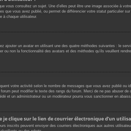
que vous consultez un sujet. Une d’elles peut être une image associée à votr
es que vous avez publié, ou permet de différencier votre statut particulier su
 à chaque utilisateur.
vez ajouter un avatar en utilisant une des quatre méthodes suivantes : le servi
r ou non la fonctionnalité des avatars et des méthodes qu’ils veuillent rendre 
iquent votre activité selon le nombre de messages que vous avez publié ou ide
du forum peut modifier le texte des rangs du forum. Merci de ne pas abuser d
cédé et un administrateur ou un modérateur pourra vous sanctionner en abai
e clique sur le lien de courrier électronique d’un utilisa
ateurs inscrits peuvent envoyer des courriers électroniques aux autres utilisat
lveillants ou des robots.