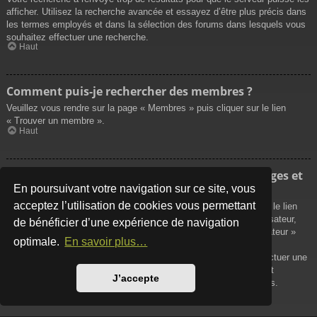
afficher. Utilisez la recherche avancée et essayez d’être plus précis dans
les termes employés et dans la sélection des forums dans lesquels vous
souhaitez effectuer une recherche.
Haut
Comment puis-je rechercher des membres ?
Veuillez vous rendre sur la page « Membres » puis cliquer sur le lien
« Trouver un membre ».
Haut
Comment puis-je retrouver mes propres messages et
sujets ?
En poursuivant votre navigation sur ce site, vous
acceptez l’utilisation de cookies vous permettant
Vos propres messages peuvent être affichés soit en cliquant sur le lien
« Afficher vos messages » dans le panneau de contrôle de l’utilisateur,
de bénéficier d’une expérience de navigation
soit en cliquant sur le lien « Rechercher les messages de l’utilisateur »
optimale.
En savoir plus…
sur la page de votre propre profil ou soit en cliquant sur le menu
« Raccourcis » situé sur la partie supérieure du forum. Pour effectuer une
recherche de vos propres sujets, utilisez la recherche avancée et
J’accepte
remplissez convenablement les options qui vous sont disponibles.
Haut