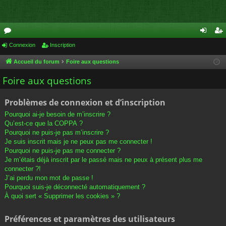
or
Connexion
Inscription
on
ns
u
ne
cri
Accueil du forum
Foire aux questions
m
xi
pti
Foire aux questions
s
on
on
Problèmes de connexion et d’inscription
Pourquoi ai-je besoin de m’inscrire ?
Qu’est-ce que la COPPA ?
Pourquoi ne puis-je pas m’inscrire ?
Je suis inscrit mais je ne peux pas me connecter !
Pourquoi ne puis-je pas me connecter ?
Je m’étais déjà inscrit par le passé mais ne peux à présent plus me
connecter ?!
J’ai perdu mon mot de passe !
Pourquoi suis-je déconnecté automatiquement ?
À quoi sert « Supprimer les cookies » ?
Préférences et paramètres des utilisateurs