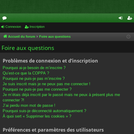
or
Connexion
Inscription
on
ns
u
ne
cri
Accueil du forum
Foire aux questions
m
xi
pti
Foire aux questions
s
on
on
Problèmes de connexion et d’inscription
Pourquoi ai-je besoin de m’inscrire ?
Qu’est-ce que la COPPA ?
Pourquoi ne puis-je pas m’inscrire ?
Je suis inscrit mais je ne peux pas me connecter !
Pourquoi ne puis-je pas me connecter ?
Je m’étais déjà inscrit par le passé mais ne peux à présent plus me
connecter ?!
J’ai perdu mon mot de passe !
Pourquoi suis-je déconnecté automatiquement ?
À quoi sert « Supprimer les cookies » ?
Préférences et paramètres des utilisateurs