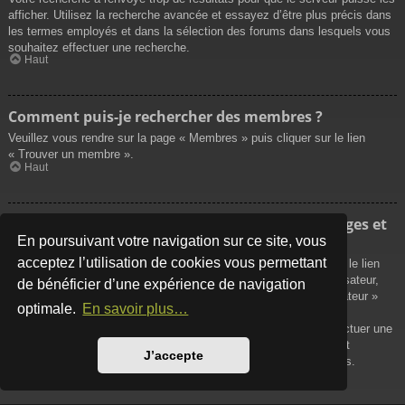
afficher. Utilisez la recherche avancée et essayez d’être plus précis dans
les termes employés et dans la sélection des forums dans lesquels vous
souhaitez effectuer une recherche.
Haut
Comment puis-je rechercher des membres ?
Veuillez vous rendre sur la page « Membres » puis cliquer sur le lien
« Trouver un membre ».
Haut
Comment puis-je retrouver mes propres messages et
sujets ?
En poursuivant votre navigation sur ce site, vous
acceptez l’utilisation de cookies vous permettant
Vos propres messages peuvent être affichés soit en cliquant sur le lien
« Afficher vos messages » dans le panneau de contrôle de l’utilisateur,
de bénéficier d’une expérience de navigation
soit en cliquant sur le lien « Rechercher les messages de l’utilisateur »
optimale.
En savoir plus…
sur la page de votre propre profil ou soit en cliquant sur le menu
« Raccourcis » situé sur la partie supérieure du forum. Pour effectuer une
recherche de vos propres sujets, utilisez la recherche avancée et
J’accepte
remplissez convenablement les options qui vous sont disponibles.
Haut