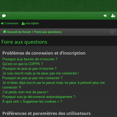
or
Connexion
Inscription
on
ns
u
ne
cri
Accueil du forum
Foire aux questions
m
xi
pti
Foire aux questions
s
on
on
Problèmes de connexion et d’inscription
Pourquoi ai-je besoin de m’inscrire ?
Qu’est-ce que la COPPA ?
Pourquoi ne puis-je pas m’inscrire ?
Je suis inscrit mais je ne peux pas me connecter !
Pourquoi ne puis-je pas me connecter ?
Je m’étais déjà inscrit par le passé mais ne peux à présent plus me
connecter ?!
J’ai perdu mon mot de passe !
Pourquoi suis-je déconnecté automatiquement ?
À quoi sert « Supprimer les cookies » ?
Préférences et paramètres des utilisateurs