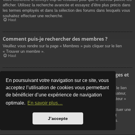
afficher. Utilisez la recherche avancée et essayez d’être plus précis dans
les termes employés et dans la sélection des forums dans lesquels vous
souhaitez effectuer une recherche.
Haut
Comment puis-je rechercher des membres ?
Veuillez vous rendre sur la page « Membres » puis cliquer sur le lien
« Trouver un membre ».
Haut
Comment puis-je retrouver mes propres messages et
sujets ?
En poursuivant votre navigation sur ce site, vous
acceptez l’utilisation de cookies vous permettant
Vos propres messages peuvent être affichés soit en cliquant sur le lien
« Afficher vos messages » dans le panneau de contrôle de l’utilisateur,
de bénéficier d’une expérience de navigation
soit en cliquant sur le lien « Rechercher les messages de l’utilisateur »
optimale.
En savoir plus…
sur la page de votre propre profil ou soit en cliquant sur le menu
« Raccourcis » situé sur la partie supérieure du forum. Pour effectuer une
recherche de vos propres sujets, utilisez la recherche avancée et
J’accepte
remplissez convenablement les options qui vous sont disponibles.
Haut