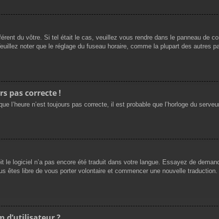
férent du vôtre. Si tel était le cas, veuillez vous rendre dans le panneau de cont
llez noter que le réglage du fuseau horaire, comme la plupart des autres para
rs pas correcte !
ue l’heure n’est toujours pas correcte, il est probable que l’horloge du serveur
oit le logiciel n’a pas encore été traduit dans votre langue. Essayez de demande
us êtes libre de vous porter volontaire et commencer une nouvelle traduction. 
 d’utilisateur ?