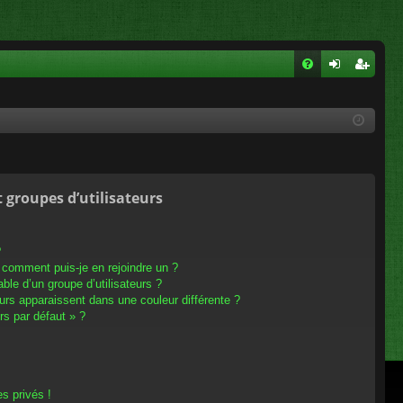
FA
on
ns
Q
ne
cri
xi
pti
on
on
t groupes d’utilisateurs
?
t comment puis-je en rejoindre un ?
le d’un groupe d’utilisateurs ?
eurs apparaissent dans une couleur différente ?
rs par défaut » ?
s privés !