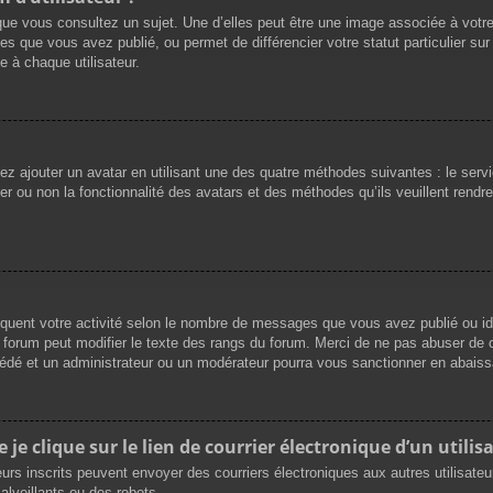
que vous consultez un sujet. Une d’elles peut être une image associée à votr
es que vous avez publié, ou permet de différencier votre statut particulier su
 à chaque utilisateur.
vez ajouter un avatar en utilisant une des quatre méthodes suivantes : le servi
r ou non la fonctionnalité des avatars et des méthodes qu’ils veuillent rendre 
iquent votre activité selon le nombre de messages que vous avez publié ou ide
du forum peut modifier le texte des rangs du forum. Merci de ne pas abuser d
cédé et un administrateur ou un modérateur pourra vous sanctionner en abai
e clique sur le lien de courrier électronique d’un utilisa
ateurs inscrits peuvent envoyer des courriers électroniques aux autres utilisat
lveillants ou des robots.