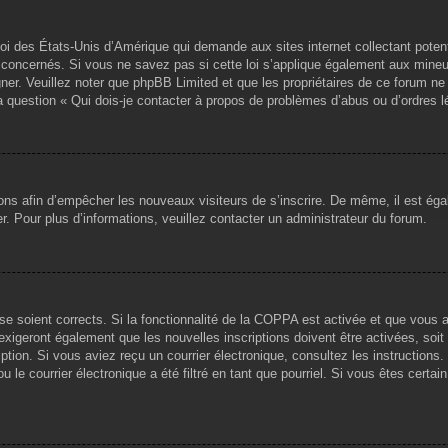
loi des États-Unis d’Amérique qui demande aux sites internet collectant pote
concernés. Si vous ne savez pas si cette loi s’applique également aux mineu
igner. Veuillez noter que phpBB Limited et que les propriétaires de ce forum 
la question « Qui dois-je contacter à propos de problèmes d’abus ou d’ordres l
tions afin d’empêcher les nouveaux visiteurs de s’inscrire. De même, il est ég
iser. Pour plus d’informations, veuillez contacter un administrateur du forum.
sse soient corrects. Si la fonctionnalité de la COPPA est activée et que vous 
exigeront également que les nouvelles inscriptions doivent être activées, soi
ription. Si vous aviez reçu un courrier électronique, consultez les instruction
le courrier électronique a été filtré en tant que pourriel. Si vous êtes certai