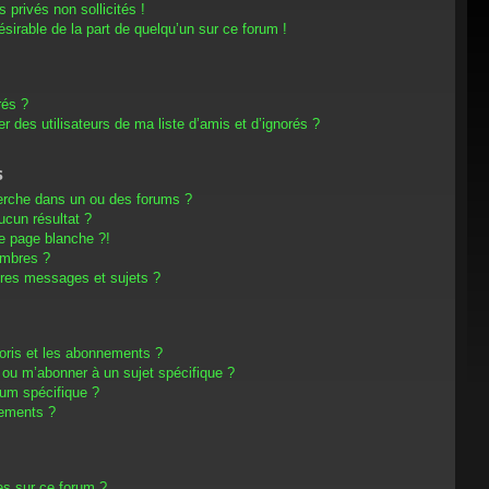
privés non sollicités !
désirable de la part de quelqu’un sur ce forum !
rés ?
 des utilisateurs de ma liste d’amis et d’ignorés ?
s
erche dans un ou des forums ?
cun résultat ?
e page blanche ?!
embres ?
res messages et sujets ?
avoris et les abonnements ?
 ou m’abonner à un sujet spécifique ?
um spécifique ?
nements ?
es sur ce forum ?