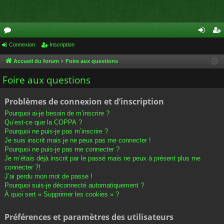
or
Connexion
Inscription
on
ns
u
ne
cri
Accueil du forum
Foire aux questions
m
xi
pti
Foire aux questions
s
on
on
Problèmes de connexion et d’inscription
Pourquoi ai-je besoin de m’inscrire ?
Qu’est-ce que la COPPA ?
Pourquoi ne puis-je pas m’inscrire ?
Je suis inscrit mais je ne peux pas me connecter !
Pourquoi ne puis-je pas me connecter ?
Je m’étais déjà inscrit par le passé mais ne peux à présent plus me
connecter ?!
J’ai perdu mon mot de passe !
Pourquoi suis-je déconnecté automatiquement ?
À quoi sert « Supprimer les cookies » ?
Préférences et paramètres des utilisateurs