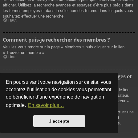
afficher. Utilisez la recherche avancée et essayez d’être plus précis dans
les termes employés et dans la sélection des forums dans lesquels vous
souhaitez effectuer une recherche.
Haut
Comment puis-je rechercher des membres ?
Veuillez vous rendre sur la page « Membres » puis cliquer sur le lien
« Trouver un membre ».
Haut
Comment puis-je retrouver mes propres messages et
sujets ?
En poursuivant votre navigation sur ce site, vous
acceptez l’utilisation de cookies vous permettant
Vos propres messages peuvent être affichés soit en cliquant sur le lien
« Afficher vos messages » dans le panneau de contrôle de l’utilisateur,
de bénéficier d’une expérience de navigation
soit en cliquant sur le lien « Rechercher les messages de l’utilisateur »
optimale.
En savoir plus…
sur la page de votre propre profil ou soit en cliquant sur le menu
« Raccourcis » situé sur la partie supérieure du forum. Pour effectuer une
recherche de vos propres sujets, utilisez la recherche avancée et
J’accepte
remplissez convenablement les options qui vous sont disponibles.
Haut