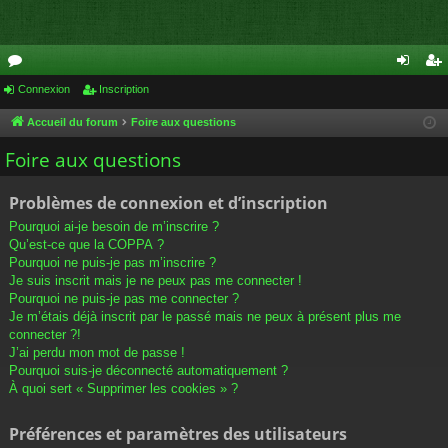
or
Connexion
Inscription
on
ns
u
ne
cri
Accueil du forum
Foire aux questions
m
xi
pti
Foire aux questions
s
on
on
Problèmes de connexion et d’inscription
Pourquoi ai-je besoin de m’inscrire ?
Qu’est-ce que la COPPA ?
Pourquoi ne puis-je pas m’inscrire ?
Je suis inscrit mais je ne peux pas me connecter !
Pourquoi ne puis-je pas me connecter ?
Je m’étais déjà inscrit par le passé mais ne peux à présent plus me
connecter ?!
J’ai perdu mon mot de passe !
Pourquoi suis-je déconnecté automatiquement ?
À quoi sert « Supprimer les cookies » ?
Préférences et paramètres des utilisateurs