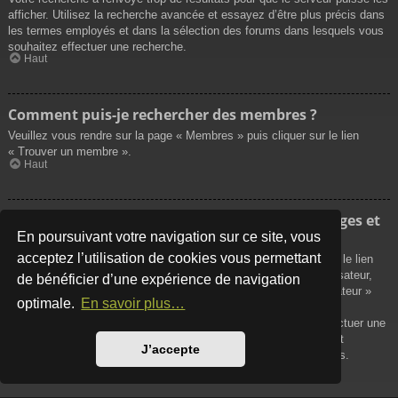
afficher. Utilisez la recherche avancée et essayez d’être plus précis dans
les termes employés et dans la sélection des forums dans lesquels vous
souhaitez effectuer une recherche.
Haut
Comment puis-je rechercher des membres ?
Veuillez vous rendre sur la page « Membres » puis cliquer sur le lien
« Trouver un membre ».
Haut
Comment puis-je retrouver mes propres messages et
sujets ?
En poursuivant votre navigation sur ce site, vous
acceptez l’utilisation de cookies vous permettant
Vos propres messages peuvent être affichés soit en cliquant sur le lien
« Afficher vos messages » dans le panneau de contrôle de l’utilisateur,
de bénéficier d’une expérience de navigation
soit en cliquant sur le lien « Rechercher les messages de l’utilisateur »
optimale.
En savoir plus…
sur la page de votre propre profil ou soit en cliquant sur le menu
« Raccourcis » situé sur la partie supérieure du forum. Pour effectuer une
recherche de vos propres sujets, utilisez la recherche avancée et
J’accepte
remplissez convenablement les options qui vous sont disponibles.
Haut