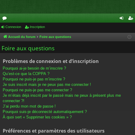
or
Connexion
Inscription
on
ns
u
ne
cri
Accueil du forum
Foire aux questions
m
xi
pti
Foire aux questions
s
on
on
Problèmes de connexion et d’inscription
Pourquoi ai-je besoin de m’inscrire ?
Qu’est-ce que la COPPA ?
Pourquoi ne puis-je pas m’inscrire ?
Je suis inscrit mais je ne peux pas me connecter !
Pourquoi ne puis-je pas me connecter ?
Je m’étais déjà inscrit par le passé mais ne peux à présent plus me
connecter ?!
J’ai perdu mon mot de passe !
Pourquoi suis-je déconnecté automatiquement ?
À quoi sert « Supprimer les cookies » ?
Préférences et paramètres des utilisateurs