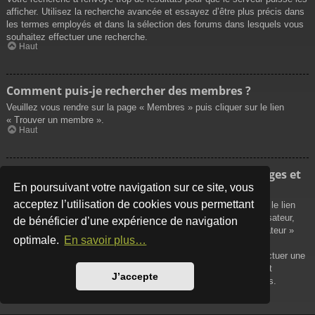
afficher. Utilisez la recherche avancée et essayez d’être plus précis dans
les termes employés et dans la sélection des forums dans lesquels vous
souhaitez effectuer une recherche.
Haut
Comment puis-je rechercher des membres ?
Veuillez vous rendre sur la page « Membres » puis cliquer sur le lien
« Trouver un membre ».
Haut
Comment puis-je retrouver mes propres messages et
sujets ?
En poursuivant votre navigation sur ce site, vous
acceptez l’utilisation de cookies vous permettant
Vos propres messages peuvent être affichés soit en cliquant sur le lien
« Afficher vos messages » dans le panneau de contrôle de l’utilisateur,
de bénéficier d’une expérience de navigation
soit en cliquant sur le lien « Rechercher les messages de l’utilisateur »
optimale.
En savoir plus…
sur la page de votre propre profil ou soit en cliquant sur le menu
« Raccourcis » situé sur la partie supérieure du forum. Pour effectuer une
recherche de vos propres sujets, utilisez la recherche avancée et
J’accepte
remplissez convenablement les options qui vous sont disponibles.
Haut