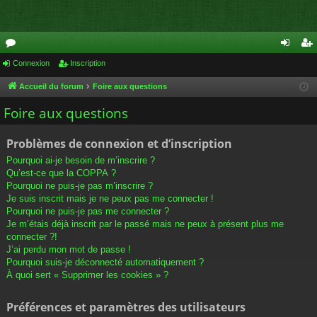
or
Connexion
Inscription
on
ns
u
ne
cri
Accueil du forum
Foire aux questions
m
xi
pti
Foire aux questions
s
on
on
Problèmes de connexion et d’inscription
Pourquoi ai-je besoin de m’inscrire ?
Qu’est-ce que la COPPA ?
Pourquoi ne puis-je pas m’inscrire ?
Je suis inscrit mais je ne peux pas me connecter !
Pourquoi ne puis-je pas me connecter ?
Je m’étais déjà inscrit par le passé mais ne peux à présent plus me
connecter ?!
J’ai perdu mon mot de passe !
Pourquoi suis-je déconnecté automatiquement ?
À quoi sert « Supprimer les cookies » ?
Préférences et paramètres des utilisateurs