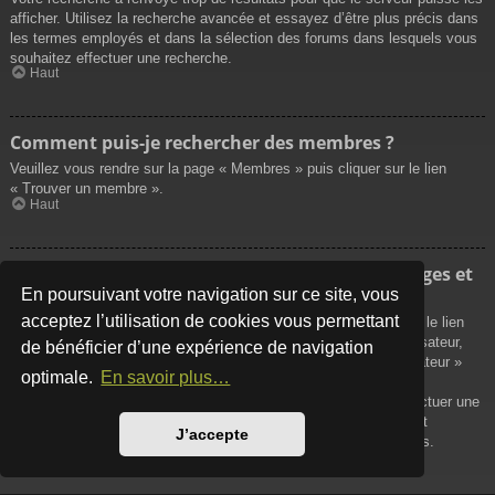
afficher. Utilisez la recherche avancée et essayez d’être plus précis dans
les termes employés et dans la sélection des forums dans lesquels vous
souhaitez effectuer une recherche.
Haut
Comment puis-je rechercher des membres ?
Veuillez vous rendre sur la page « Membres » puis cliquer sur le lien
« Trouver un membre ».
Haut
Comment puis-je retrouver mes propres messages et
sujets ?
En poursuivant votre navigation sur ce site, vous
acceptez l’utilisation de cookies vous permettant
Vos propres messages peuvent être affichés soit en cliquant sur le lien
« Afficher vos messages » dans le panneau de contrôle de l’utilisateur,
de bénéficier d’une expérience de navigation
soit en cliquant sur le lien « Rechercher les messages de l’utilisateur »
optimale.
En savoir plus…
sur la page de votre propre profil ou soit en cliquant sur le menu
« Raccourcis » situé sur la partie supérieure du forum. Pour effectuer une
recherche de vos propres sujets, utilisez la recherche avancée et
J’accepte
remplissez convenablement les options qui vous sont disponibles.
Haut