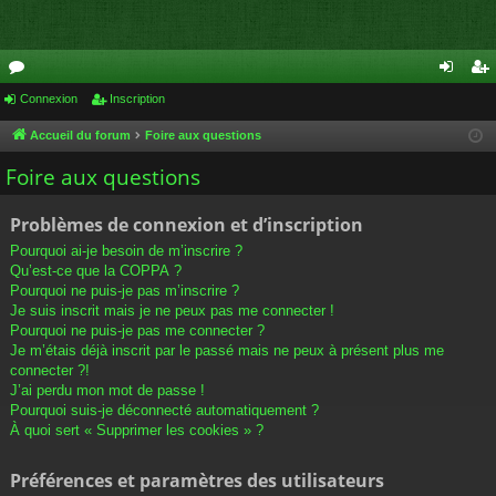
or
Connexion
Inscription
on
ns
u
ne
cri
Accueil du forum
Foire aux questions
m
xi
pti
Foire aux questions
s
on
on
Problèmes de connexion et d’inscription
Pourquoi ai-je besoin de m’inscrire ?
Qu’est-ce que la COPPA ?
Pourquoi ne puis-je pas m’inscrire ?
Je suis inscrit mais je ne peux pas me connecter !
Pourquoi ne puis-je pas me connecter ?
Je m’étais déjà inscrit par le passé mais ne peux à présent plus me
connecter ?!
J’ai perdu mon mot de passe !
Pourquoi suis-je déconnecté automatiquement ?
À quoi sert « Supprimer les cookies » ?
Préférences et paramètres des utilisateurs