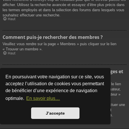
afficher. Utilisez la recherche avancée et essayez d’être plus précis dans
les termes employés et dans la sélection des forums dans lesquels vous
souhaitez effectuer une recherche.
Haut
Comment puis-je rechercher des membres ?
Veuillez vous rendre sur la page « Membres » puis cliquer sur le lien
« Trouver un membre ».
Haut
Comment puis-je retrouver mes propres messages et
sujets ?
En poursuivant votre navigation sur ce site, vous
acceptez l’utilisation de cookies vous permettant
Vos propres messages peuvent être affichés soit en cliquant sur le lien
« Afficher vos messages » dans le panneau de contrôle de l’utilisateur,
de bénéficier d’une expérience de navigation
soit en cliquant sur le lien « Rechercher les messages de l’utilisateur »
optimale.
En savoir plus…
sur la page de votre propre profil ou soit en cliquant sur le menu
« Raccourcis » situé sur la partie supérieure du forum. Pour effectuer une
recherche de vos propres sujets, utilisez la recherche avancée et
J’accepte
remplissez convenablement les options qui vous sont disponibles.
Haut