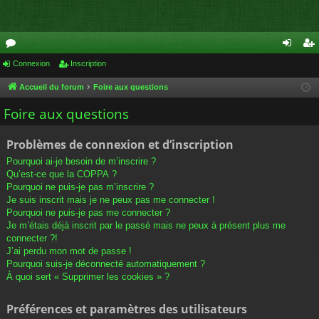
or
Connexion
Inscription
on
ns
u
ne
cri
Accueil du forum
Foire aux questions
m
xi
pti
Foire aux questions
s
on
on
Problèmes de connexion et d’inscription
Pourquoi ai-je besoin de m’inscrire ?
Qu’est-ce que la COPPA ?
Pourquoi ne puis-je pas m’inscrire ?
Je suis inscrit mais je ne peux pas me connecter !
Pourquoi ne puis-je pas me connecter ?
Je m’étais déjà inscrit par le passé mais ne peux à présent plus me
connecter ?!
J’ai perdu mon mot de passe !
Pourquoi suis-je déconnecté automatiquement ?
À quoi sert « Supprimer les cookies » ?
Préférences et paramètres des utilisateurs