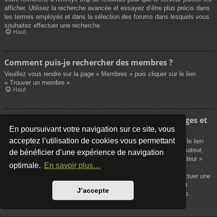
afficher. Utilisez la recherche avancée et essayez d’être plus précis dans
les termes employés et dans la sélection des forums dans lesquels vous
souhaitez effectuer une recherche.
Haut
Comment puis-je rechercher des membres ?
Veuillez vous rendre sur la page « Membres » puis cliquer sur le lien
« Trouver un membre ».
Haut
Comment puis-je retrouver mes propres messages et
sujets ?
En poursuivant votre navigation sur ce site, vous
acceptez l’utilisation de cookies vous permettant
Vos propres messages peuvent être affichés soit en cliquant sur le lien
« Afficher vos messages » dans le panneau de contrôle de l’utilisateur,
de bénéficier d’une expérience de navigation
soit en cliquant sur le lien « Rechercher les messages de l’utilisateur »
optimale.
En savoir plus…
sur la page de votre propre profil ou soit en cliquant sur le menu
« Raccourcis » situé sur la partie supérieure du forum. Pour effectuer une
recherche de vos propres sujets, utilisez la recherche avancée et
J’accepte
remplissez convenablement les options qui vous sont disponibles.
Haut