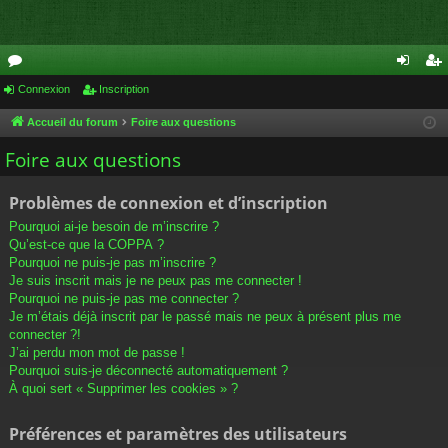
or
Connexion
Inscription
on
ns
u
ne
cri
Accueil du forum
Foire aux questions
m
xi
pti
Foire aux questions
s
on
on
Problèmes de connexion et d’inscription
Pourquoi ai-je besoin de m’inscrire ?
Qu’est-ce que la COPPA ?
Pourquoi ne puis-je pas m’inscrire ?
Je suis inscrit mais je ne peux pas me connecter !
Pourquoi ne puis-je pas me connecter ?
Je m’étais déjà inscrit par le passé mais ne peux à présent plus me
connecter ?!
J’ai perdu mon mot de passe !
Pourquoi suis-je déconnecté automatiquement ?
À quoi sert « Supprimer les cookies » ?
Préférences et paramètres des utilisateurs