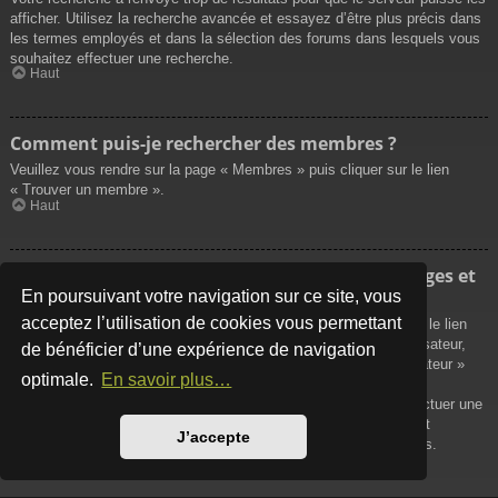
afficher. Utilisez la recherche avancée et essayez d’être plus précis dans
les termes employés et dans la sélection des forums dans lesquels vous
souhaitez effectuer une recherche.
Haut
Comment puis-je rechercher des membres ?
Veuillez vous rendre sur la page « Membres » puis cliquer sur le lien
« Trouver un membre ».
Haut
Comment puis-je retrouver mes propres messages et
sujets ?
En poursuivant votre navigation sur ce site, vous
acceptez l’utilisation de cookies vous permettant
Vos propres messages peuvent être affichés soit en cliquant sur le lien
« Afficher vos messages » dans le panneau de contrôle de l’utilisateur,
de bénéficier d’une expérience de navigation
soit en cliquant sur le lien « Rechercher les messages de l’utilisateur »
optimale.
En savoir plus…
sur la page de votre propre profil ou soit en cliquant sur le menu
« Raccourcis » situé sur la partie supérieure du forum. Pour effectuer une
recherche de vos propres sujets, utilisez la recherche avancée et
J’accepte
remplissez convenablement les options qui vous sont disponibles.
Haut