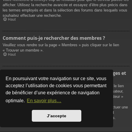
afficher. Utilisez la recherche avancée et essayez d’être plus précis dans
les termes employés et dans la sélection des forums dans lesquels vous
souhaitez effectuer une recherche.
Haut
Comment puis-je rechercher des membres ?
Veuillez vous rendre sur la page « Membres » puis cliquer sur le lien
« Trouver un membre ».
Haut
Comment puis-je retrouver mes propres messages et
sujets ?
En poursuivant votre navigation sur ce site, vous
acceptez l’utilisation de cookies vous permettant
Vos propres messages peuvent être affichés soit en cliquant sur le lien
« Afficher vos messages » dans le panneau de contrôle de l’utilisateur,
de bénéficier d’une expérience de navigation
soit en cliquant sur le lien « Rechercher les messages de l’utilisateur »
optimale.
En savoir plus…
sur la page de votre propre profil ou soit en cliquant sur le menu
« Raccourcis » situé sur la partie supérieure du forum. Pour effectuer une
recherche de vos propres sujets, utilisez la recherche avancée et
J’accepte
remplissez convenablement les options qui vous sont disponibles.
Haut