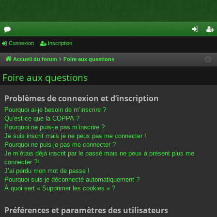
or
Connexion
Inscription
on
ns
u
ne
cri
Accueil du forum
Foire aux questions
m
xi
pti
Foire aux questions
s
on
on
Problèmes de connexion et d’inscription
Pourquoi ai-je besoin de m’inscrire ?
Qu’est-ce que la COPPA ?
Pourquoi ne puis-je pas m’inscrire ?
Je suis inscrit mais je ne peux pas me connecter !
Pourquoi ne puis-je pas me connecter ?
Je m’étais déjà inscrit par le passé mais ne peux à présent plus me
connecter ?!
J’ai perdu mon mot de passe !
Pourquoi suis-je déconnecté automatiquement ?
À quoi sert « Supprimer les cookies » ?
Préférences et paramètres des utilisateurs