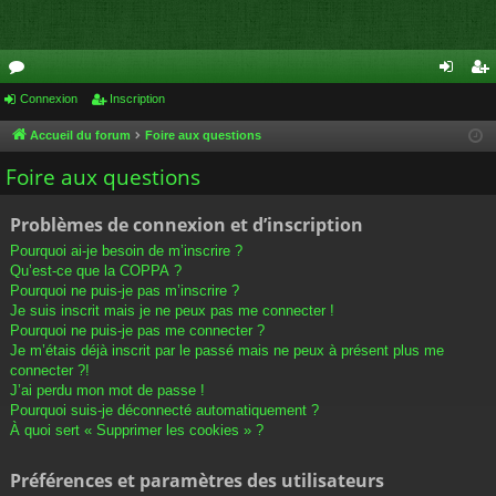
or
Connexion
Inscription
on
ns
u
ne
cri
Accueil du forum
Foire aux questions
m
xi
pti
Foire aux questions
s
on
on
Problèmes de connexion et d’inscription
Pourquoi ai-je besoin de m’inscrire ?
Qu’est-ce que la COPPA ?
Pourquoi ne puis-je pas m’inscrire ?
Je suis inscrit mais je ne peux pas me connecter !
Pourquoi ne puis-je pas me connecter ?
Je m’étais déjà inscrit par le passé mais ne peux à présent plus me
connecter ?!
J’ai perdu mon mot de passe !
Pourquoi suis-je déconnecté automatiquement ?
À quoi sert « Supprimer les cookies » ?
Préférences et paramètres des utilisateurs