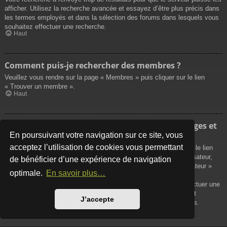
afficher. Utilisez la recherche avancée et essayez d’être plus précis dans
les termes employés et dans la sélection des forums dans lesquels vous
souhaitez effectuer une recherche.
Haut
Comment puis-je rechercher des membres ?
Veuillez vous rendre sur la page « Membres » puis cliquer sur le lien
« Trouver un membre ».
Haut
Comment puis-je retrouver mes propres messages et
sujets ?
En poursuivant votre navigation sur ce site, vous
acceptez l’utilisation de cookies vous permettant
Vos propres messages peuvent être affichés soit en cliquant sur le lien
« Afficher vos messages » dans le panneau de contrôle de l’utilisateur,
de bénéficier d’une expérience de navigation
soit en cliquant sur le lien « Rechercher les messages de l’utilisateur »
optimale.
En savoir plus…
sur la page de votre propre profil ou soit en cliquant sur le menu
« Raccourcis » situé sur la partie supérieure du forum. Pour effectuer une
recherche de vos propres sujets, utilisez la recherche avancée et
J’accepte
remplissez convenablement les options qui vous sont disponibles.
Haut