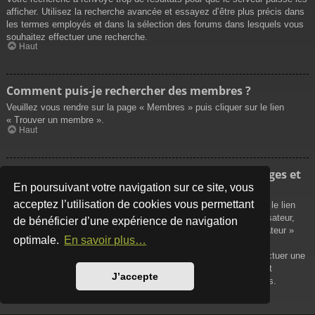
afficher. Utilisez la recherche avancée et essayez d’être plus précis dans
les termes employés et dans la sélection des forums dans lesquels vous
souhaitez effectuer une recherche.
Haut
Comment puis-je rechercher des membres ?
Veuillez vous rendre sur la page « Membres » puis cliquer sur le lien
« Trouver un membre ».
Haut
Comment puis-je retrouver mes propres messages et
sujets ?
En poursuivant votre navigation sur ce site, vous
acceptez l’utilisation de cookies vous permettant
Vos propres messages peuvent être affichés soit en cliquant sur le lien
« Afficher vos messages » dans le panneau de contrôle de l’utilisateur,
de bénéficier d’une expérience de navigation
soit en cliquant sur le lien « Rechercher les messages de l’utilisateur »
optimale.
En savoir plus…
sur la page de votre propre profil ou soit en cliquant sur le menu
« Raccourcis » situé sur la partie supérieure du forum. Pour effectuer une
recherche de vos propres sujets, utilisez la recherche avancée et
J’accepte
remplissez convenablement les options qui vous sont disponibles.
Haut