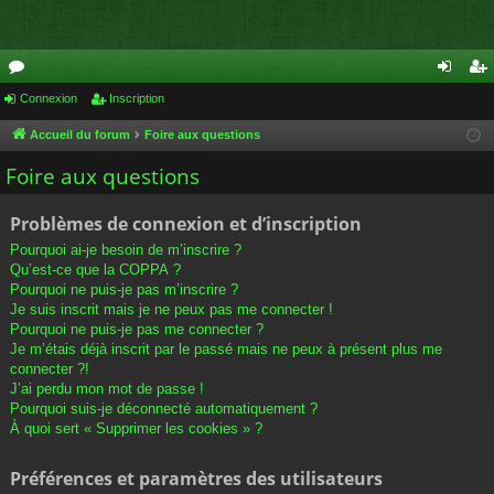
or
Connexion
Inscription
on
ns
u
ne
cri
Accueil du forum
Foire aux questions
m
xi
pti
Foire aux questions
s
on
on
Problèmes de connexion et d’inscription
Pourquoi ai-je besoin de m’inscrire ?
Qu’est-ce que la COPPA ?
Pourquoi ne puis-je pas m’inscrire ?
Je suis inscrit mais je ne peux pas me connecter !
Pourquoi ne puis-je pas me connecter ?
Je m’étais déjà inscrit par le passé mais ne peux à présent plus me
connecter ?!
J’ai perdu mon mot de passe !
Pourquoi suis-je déconnecté automatiquement ?
À quoi sert « Supprimer les cookies » ?
Préférences et paramètres des utilisateurs