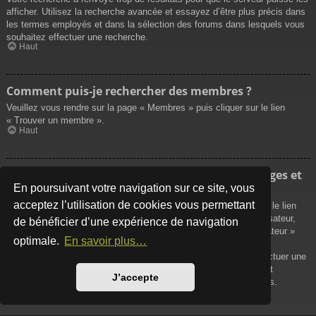
afficher. Utilisez la recherche avancée et essayez d’être plus précis dans
les termes employés et dans la sélection des forums dans lesquels vous
souhaitez effectuer une recherche.
Haut
Comment puis-je rechercher des membres ?
Veuillez vous rendre sur la page « Membres » puis cliquer sur le lien
« Trouver un membre ».
Haut
Comment puis-je retrouver mes propres messages et
sujets ?
En poursuivant votre navigation sur ce site, vous
acceptez l’utilisation de cookies vous permettant
Vos propres messages peuvent être affichés soit en cliquant sur le lien
« Afficher vos messages » dans le panneau de contrôle de l’utilisateur,
de bénéficier d’une expérience de navigation
soit en cliquant sur le lien « Rechercher les messages de l’utilisateur »
optimale.
En savoir plus…
sur la page de votre propre profil ou soit en cliquant sur le menu
« Raccourcis » situé sur la partie supérieure du forum. Pour effectuer une
recherche de vos propres sujets, utilisez la recherche avancée et
J’accepte
remplissez convenablement les options qui vous sont disponibles.
Haut