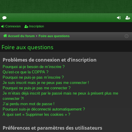
or
Connexion
Inscription
on
ns
u
ne
cri
Accueil du forum
Foire aux questions
m
xi
pti
Foire aux questions
s
on
on
Problèmes de connexion et d’inscription
Pourquoi ai-je besoin de m’inscrire ?
Qu’est-ce que la COPPA ?
Pourquoi ne puis-je pas m’inscrire ?
Je suis inscrit mais je ne peux pas me connecter !
Pourquoi ne puis-je pas me connecter ?
Je m’étais déjà inscrit par le passé mais ne peux à présent plus me
connecter ?!
J’ai perdu mon mot de passe !
Pourquoi suis-je déconnecté automatiquement ?
À quoi sert « Supprimer les cookies » ?
Préférences et paramètres des utilisateurs